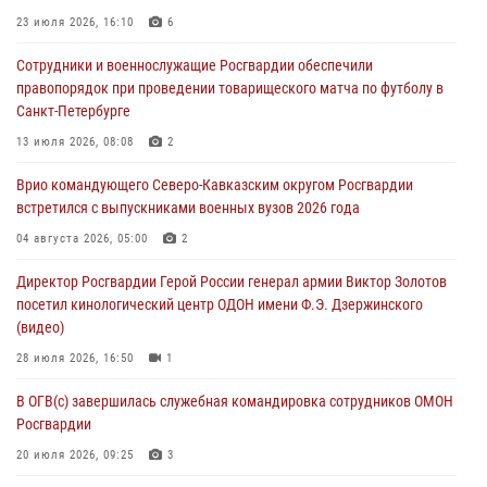
семинар по вопросам развития вневедомственной охраны
23 июля 2026, 16:10
6
Росгвардии (видео)
Сотрудники и военнослужащие Росгвардии обеспечили
06 августа 2026, 14:47
10
1
правопорядок при проведении товарищеского матча по футболу в
Санкт-Петербурге
В Брянске сотрудники и военнослужащие Росгвардии почтили
память Героя России Олега Визнюка
13 июля 2026, 08:08
2
06 августа 2026, 14:36
2
Врио командующего Северо-Кавказским округом Росгвардии
встретился с выпускниками военных вузов 2026 года
В кинологическом центре Уральского округа Росгвардии почтили
память товарищей, погибших при исполнении воинского долга
04 августа 2026, 05:00
2
06 августа 2026, 13:29
5
Директор Росгвардии Герой России генерал армии Виктор Золотов
посетил кинологический центр ОДОН имени Ф.Э. Дзержинского
В Центральном округе Росгвардии прошли мероприятия к
(видео)
108‑летию генерала армии И.К. Яковлева
28 июля 2026, 16:50
1
06 августа 2026, 13:24
В ОГВ(с) завершилась служебная командировка сотрудников ОМОН
Росгвардии
20 июля 2026, 09:25
3