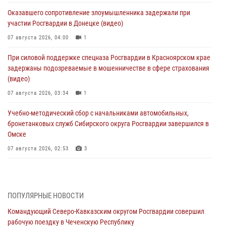
Оказавшего сопротивление злоумышленника задержали при
участии Росгвардии в Донецке (видео)
07 августа 2026, 04:00
1
При силовой поддержке спецназа Росгвардии в Красноярском крае
задержаны подозреваемые в мошенничестве в сфере страхования
(видео)
07 августа 2026, 03:34
1
Учебно-методический сбор с начальниками автомобильных,
бронетанковых служб Сибирского округа Росгвардии завершился в
Омске
07 августа 2026, 02:53
3
Генерал-полковник Олег Плохой поздравил специалистов
организационно-штатных подразделений Росгвардии с
профессиональным праздником
ПОПУЛЯРНЫЕ НОВОСТИ
06 августа 2026, 21:01
Командующий Северо-Кавказским округом Росгвардии совершил
рабочую поездку в Чеченскую Республику
В Нижнем Новгороде состоялось Всероссийское совещание-