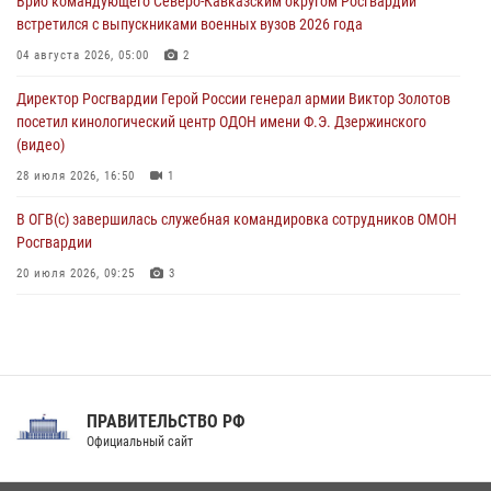
Врио командующего Северо-Кавказским округом Росгвардии
угрожавшего подростку травматическим пистолетом
встретился с выпускниками военных вузов 2026 года
06 августа 2026, 11:33
1
04 августа 2026, 05:00
2
В Зауралье при содействии СОБР Росгвардии ликвидирована
Директор Росгвардии Герой России генерал армии Виктор Золотов
крупная нарколаборатория
посетил кинологический центр ОДОН имени Ф.Э. Дзержинского
06 августа 2026, 11:27
(видео)
28 июля 2026, 16:50
1
В ОГВ(с) завершилась служебная командировка сотрудников ОМОН
Росгвардии
20 июля 2026, 09:25
3
Директор Росгвардии Герой России генерал армии Виктор Золотов
поздравил специалистов подразделений тыла с профессиональным
праздником
31 июля 2026, 21:01
ПРАВИТЕЛЬСТВО РФ
Праздник «Один день с Росгвардией» к 105-летию Центрального
Официальный сайт
округа прошел на Поклонной горе