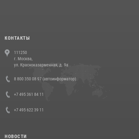
18 июля 2026, 13:43
15
1
При силовой поддержке СОБР Росгвардии в Иркутской области
повели рейды по соблюдению миграционного законодательства
(видео)
30 июля 2026, 08:00
1
КОНТАКТЫ
В Челябинске росгвардейцы задержали злоумышленников,
111250
напавших на бригаду скорой помощи (видео)
г. Москва,
14 июля 2026, 12:20
1
ул. Красноказарменная, д. 9а
В Росгвардии прошла военно-научная конференция по обобщению
8 800 350 08 97 (автоинформатор)
боевого опыта
08 июля 2026, 07:01
+7 495 361 84 11
+7 495 622 39 11
НОВОСТИ