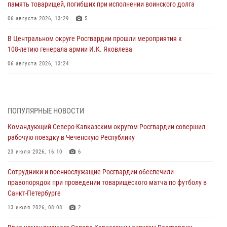
память товарищей, погибших при исполнении воинского долга
06 августа 2026, 13:29
5
В Центральном округе Росгвардии прошли мероприятия к
108‑летию генерала армии И.К. Яковлева
06 августа 2026, 13:24
Росгвардейцы задержали мужчину, открывшего стрельбу в
Подмосковье (видео)
06 августа 2026, 12:35
1
ПОПУЛЯРНЫЕ НОВОСТИ
Командующий Северо-Кавказским округом Росгвардии совершил
Росгвардейцы провели выставку вооружения для участников сбора
рабочую поездку в Чеченскую Республику
«Гвардеец» в Пензе (видео)
23 июля 2026, 16:10
6
06 августа 2026, 12:00
2
1
Сотрудники и военнослужащие Росгвардии обеспечили
В Курске росгвардейцы приняли участие в митинге, посвященном
правопорядок при проведении товарищеского матча по футболу в
второй годовщине вторжения ВСУ на территорию области
Санкт-Петербурге
06 августа 2026, 11:56
4
13 июля 2026, 08:08
2
В Санкт-Петербурге наряд Росгвардии задержал правонарушителя,