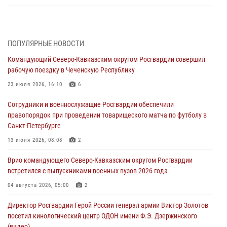
Росгвардейцы задержали мужчину, открывшего стрельбу в
Подмосковье (видео)
06 августа 2026, 12:35
1
ПОПУЛЯРНЫЕ НОВОСТИ
Командующий Северо-Кавказским округом Росгвардии совершил
Росгвардейцы провели выставку вооружения для участников сбора
рабочую поездку в Чеченскую Республику
«Гвардеец» в Пензе (видео)
23 июля 2026, 16:10
6
06 августа 2026, 12:00
2
1
Сотрудники и военнослужащие Росгвардии обеспечили
В Курске росгвардейцы приняли участие в митинге, посвященном
правопорядок при проведении товарищеского матча по футболу в
второй годовщине вторжения ВСУ на территорию области
Санкт-Петербурге
06 августа 2026, 11:56
4
13 июля 2026, 08:08
2
В Санкт-Петербурге наряд Росгвардии задержал правонарушителя,
Врио командующего Северо-Кавказским округом Росгвардии
угрожавшего подростку травматическим пистолетом
встретился с выпускниками военных вузов 2026 года
06 августа 2026, 11:33
1
04 августа 2026, 05:00
2
В Зауралье при содействии СОБР Росгвардии ликвидирована
Директор Росгвардии Герой России генерал армии Виктор Золотов
крупная нарколаборатория
посетил кинологический центр ОДОН имени Ф.Э. Дзержинского
06 августа 2026, 11:27
(видео)