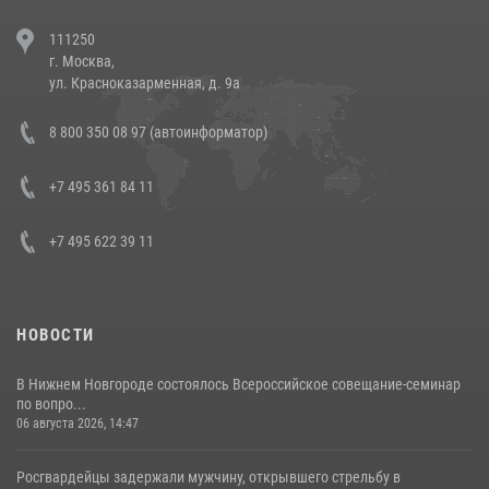
В Челябинске росгвардейцы задержали злоумышленников,
111250
напавших на бригаду скорой помощи (видео)
г. Москва,
14 июля 2026, 12:20
1
ул. Красноказарменная, д. 9а
В Росгвардии прошла военно-научная конференция по обобщению
8 800 350 08 97 (автоинформатор)
боевого опыта
08 июля 2026, 07:01
+7 495 361 84 11
+7 495 622 39 11
НОВОСТИ
В Нижнем Новгороде состоялось Всероссийское совещание-семинар
по вопро...
06 августа 2026, 14:47
Росгвардейцы задержали мужчину, открывшего стрельбу в