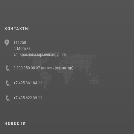
При силовой поддержке СОБР Росгвардии в Иркутской области
повели рейды по соблюдению миграционного законодательства
(видео)
30 июля 2026, 08:00
1
КОНТАКТЫ
В Челябинске росгвардейцы задержали злоумышленников,
111250
напавших на бригаду скорой помощи (видео)
г. Москва,
14 июля 2026, 12:20
1
ул. Красноказарменная, д. 9а
В Росгвардии прошла военно-научная конференция по обобщению
8 800 350 08 97 (автоинформатор)
боевого опыта
08 июля 2026, 07:01
+7 495 361 84 11
+7 495 622 39 11
НОВОСТИ