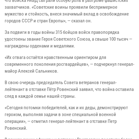
что войска НКВД сыграли особую роль в разгроме фашистских
захватчиков. «Советские воины проявили беспримерное
мужество и стойкость, внеся значимый вклад в освобождение
городов СССР и стран Европы», — сказал он.
За подвиги в годы войны 315 бойцов войск правопорядка
удостоены звание Героя Советского Союза, а свыше 100 тысяч —
награждены орденами и медалями.
«Их отвага остаётся нравственным ориентиром для
современного поколения росгвардейцев», — подчеркнул генерал-
майор Алексей Сальников.
В свою очередь председатель Совета ветеранов генерал-
лейтенант в отставке Пётр Ровенский заявил, что война оставила
след в каждой семье нашей страны.
«Сегодня потомки победителей, как и их деды, демонстрируют
героизм, выполняя задачи в зоне специальной военной
операции», — отметил генерал-лейтенант в отставке Петр
Ровенский.