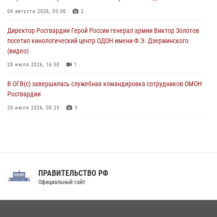
07 августа 2026, 11:34
3
1
04 августа 2026, 05:00
2
В Курске росгвардейцы провели занятие по основам
Директор Росгвардии Герой России генерал армии Виктор Золотов
взрывобезопасности
посетил кинологический центр ОДОН имени Ф.Э. Дзержинского
07 августа 2026, 11:33
(видео)
28 июля 2026, 16:50
1
В ОГВ(с) завершилась служебная командировка сотрудников ОМОН
Росгвардии
20 июля 2026, 09:25
3
Директор Росгвардии Герой России генерал армии Виктор Золотов
поздравил специалистов подразделений тыла с профессиональным
праздником
31 июля 2026, 21:01
ПРАВИТЕЛЬСТВО РФ
Праздник «Один день с Росгвардией» к 105-летию Центрального
Официальный сайт
округа прошел на Поклонной горе
18 июля 2026, 13:43
15
1