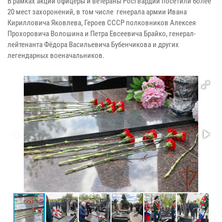
В рамках акции офицеры и ветераны Росгвардии посетили более
20 мест захоронений, в том числе генерала армии Ивана
Кирилловича Яковлева, Героев СССР полковников Алексея
Прохоровича Волошина и Петра Евсеевича Брайко, генерал-
лейтенанта Фёдора Васильевича Бубенчикова и других
легендарных военачальников.