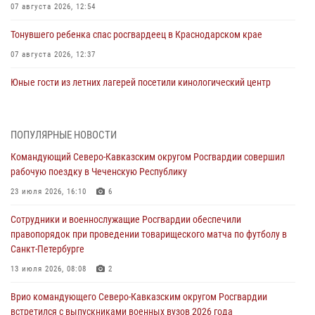
07 августа 2026, 12:54
Тонувшего ребенка спас росгвардеец в Краснодарском крае
07 августа 2026, 12:37
Юные гости из летних лагерей посетили кинологический центр
Росгвардии (видео)
07 августа 2026, 12:20
3
1
ПОПУЛЯРНЫЕ НОВОСТИ
Представители ФСБ России по Уральскому округу Росгвардии и
Командующий Северо-Кавказским округом Росгвардии совершил
ветераны военной контрразведки почтили память Николая
рабочую поездку в Чеченскую Республику
Кузнецова
23 июля 2026, 16:10
6
07 августа 2026, 12:00
4
Сотрудники и военнослужащие Росгвардии обеспечили
Ветеран войск правопорядка генерал-майор Иван Пияшев – герой
правопорядок при проведении товарищеского матча по футболу в
выпуска «Легенды армии с Александром Маршалом»
Санкт-Петербурге
07 августа 2026, 12:00
13 июля 2026, 08:08
2
Росгвардейцы пресекли попытку руферов подняться на крышу
Врио командующего Северо-Кавказским округом Росгвардии
Смольного собора в Санкт-Петербурге (видео)
встретился с выпускниками военных вузов 2026 года