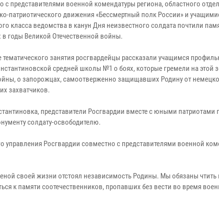
о с представителями военной комендатуры региона, областного отде
ко-патриотического движения «Бессмертный полк России» и учащими
го класса ведомства в канун Дня неизвестного солдата почтили пам
 в годы Великой Отечественной войны.
е тематического занятия росгвардейцы рассказали учащимся профиль
онстантиновской средней школы №1 о боях, которые гремели на этой 
ойны, о запорожцах, самоотверженно защищавших Родину от немецко
их захватчиков.
стантиновка, представители Росгвардии вместе с юными патриотами 
нументу солдату-освободителю.
о управления Росгвардии совместно с представителями военной ком
 ценой своей жизни отстоял независимость Родины. Мы обязаны чтить
ться к памяти соотечественников, пропавших без вести во время вое