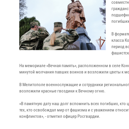
совместн
гражданс
подшефно
погибших
В формат
класса К
период в
фашистск
На мемориале «Вечная память», расположенном в селе Кон
минутой молчания павших воинов и возложили цветы к мо
В Мелитополе военнослужащие и сотрудники региональног
возложили красные гвоздики к Вечному огню.
«В памятную дату наш долг вспомнить всех погибших, кто
тех, кто освобождал мир от фашизма и с уважением относи
конфликтов», - отметил офицер Росгвардии.