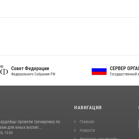
ет Федерации
СЕРВЕР ОРГАНОВ
рального Собрания РФ
Государственной власти РФ
И
НАВИГАЦИЯ
вардейцы провели тренировку по
Главная
вам для юных воспит...
Новости
26, 13:00