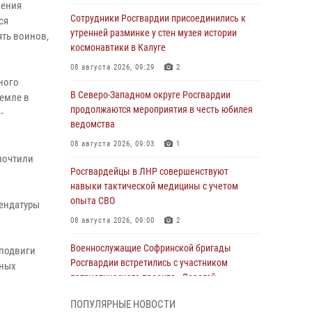
ления
Сотрудники Росгвардии присоединились к
ся
утренней разминке у стен музея истории
ять воинов,
космонавтики в Калуге
08 августа 2026, 09:29
2
ного
В Северо-Западном округе Росгвардии
земле в
продолжаются мероприятия в честь юбилея
-
ведомства
08 августа 2026, 09:03
1
почтили
Росгвардейцы в ЛНР совершенствуют
навыки тактической медицины с учетом
опыта СВО
ендатуры
08 августа 2026, 09:00
2
Военнослужащие Софринской бригады
 подвиги
Росгвардии встретились с участником
нных
патриотического проекта «Дорогой
Ломоносова — дорогой к Победе в СВО»
ПОПУЛЯРНЫЕ НОВОСТИ
(видео)