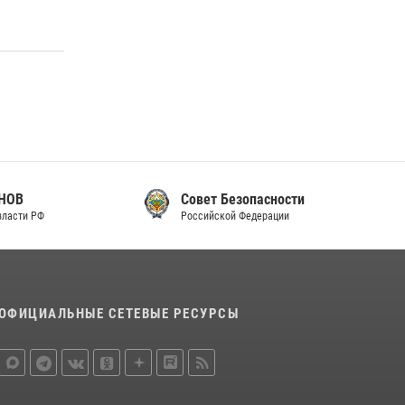
законодательства (видео)
30 июля 2026, 08:00
1
В Челябинске росгвардейцы задержали
злоумышленников, напавших на бригаду
скорой помощи (видео)
14 июля 2026, 12:20
1
Состоялась рабочая встреча директора
Росгвардии Героя России генерала армии
Совет Безопасности
Виктора Золотова с заместителем
Российской Федерации
полномочного представителя Президента
Российской Федерации в Северо-Кавказском
федеральном округе Виталием Кузнецовым
30 июля 2026, 15:35
4
ОФИЦИАЛЬНЫЕ СЕТЕВЫЕ РЕСУРСЫ