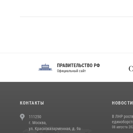
ПРАВИТЕЛЬСТВО РФ
Сов
Официальный сайт
Феде
КОНТАКТЫ
НОВОСТ
В ЛНР росг
111250
единоборст
г. Москва,
08 августа 20
ул. Красноказарменная, д. 9а