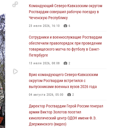
Командующий Северо-Кавказским округом
08 августа 2026, 07:00
2
1
Росгвардии совершил рабочую поездку в
ОМОН «Ойрат» Управления Росгвардии по
Чеченскую Республику
Республике Калмыкия исполнилось 20 лет
23 июля 2026, 16:10
6
08 августа 2026, 07:00
Сотрудники и военнослужащие Росгвардии
В Кабардино-Балкарии сотрудники
обеспечили правопорядок при проведении
Росгвардии провели турнир по настольному
товарищеского матча по футболу в Санкт-
теннису ко Дню физкультурника
Петербурге
08 августа 2026, 07:00
13 июля 2026, 08:08
2
Росгвардейцы обеспечили безопасность
Врио командующего Северо-Кавказским
«Поезда Победы» в Кузбассе
округом Росгвардии встретился с
выпускниками военных вузов 2026 года
08 августа 2026, 07:00
04 августа 2026, 05:00
2
В Москве росгвардейцы оказали помощь
медикам и девушке с ограниченными
Директор Росгвардии Герой России генерал
возможностями здоровья (видео)
армии Виктор Золотов посетил
кинологический центр ОДОН имени Ф.Э.
08 августа 2026, 06:32
1
Дзержинского (видео)