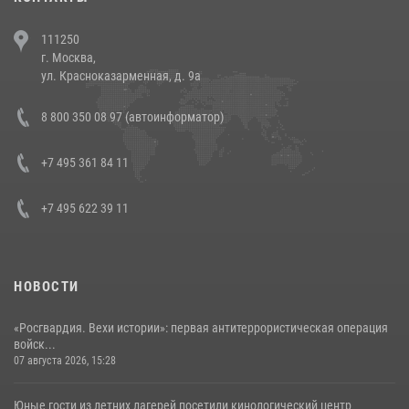
В Челябинске росгвардейцы задержали злоумышленников,
111250
напавших на бригаду скорой помощи (видео)
г. Москва,
14 июля 2026, 12:20
1
ул. Красноказарменная, д. 9а
В Росгвардии прошла военно-научная конференция по обобщению
8 800 350 08 97 (автоинформатор)
боевого опыта
08 июля 2026, 07:01
+7 495 361 84 11
+7 495 622 39 11
НОВОСТИ
«Росгвардия. Вехи истории»: первая антитеррористическая операция
войск...
07 августа 2026, 15:28
Юные гости из летних лагерей посетили кинологический центр