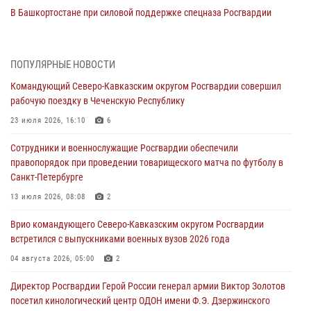
В Башкортостане при силовой поддержке спецназа Росгвардии
пресечена противоправная деятельность, связанная с пропагандой
терроризма (видео)
07 августа 2026, 13:30
1
ПОПУЛЯРНЫЕ НОВОСТИ
Командующий Северо-Кавказским округом Росгвардии совершил
В Югре при содействии спецназа Росгвардии пресечено более 180
рабочую поездку в Чеченскую Республику
нарушений миграционного законодательства
23 июля 2026, 16:10
6
07 августа 2026, 12:54
Сотрудники и военнослужащие Росгвардии обеспечили
Тонувшего ребенка спас росгвардеец в Краснодарском крае
правопорядок при проведении товарищеского матча по футболу в
07 августа 2026, 12:37
Санкт-Петербурге
Юные гости из летних лагерей посетили кинологический центр
13 июля 2026, 08:08
2
Росгвардии (видео)
Врио командующего Северо-Кавказским округом Росгвардии
07 августа 2026, 12:20
3
1
встретился с выпускниками военных вузов 2026 года
Представители ФСБ России по Уральскому округу Росгвардии и
04 августа 2026, 05:00
2
ветераны военной контрразведки почтили память Николая
Директор Росгвардии Герой России генерал армии Виктор Золотов
Кузнецова
посетил кинологический центр ОДОН имени Ф.Э. Дзержинского
07 августа 2026, 12:00
4