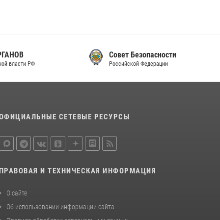
законодательства (видео)
30 июля 2026, 08:00
1
В Челябинске росгвардейцы задержали
злоумышленников, напавших на бригаду
Совет Безопасности
скорой помощи (видео)
Российской Федерации
14 июля 2026, 12:20
1
Состоялась рабочая встреча директора
Росгвардии Героя России генерала армии
ОФИЦИАЛЬНЫЕ СЕТЕВЫЕ РЕСУРСЫ
Виктора Золотова с заместителем
полномочного представителя Президента
Российской Федерации в Северо-Кавказском
федеральном округе Виталием Кузнецовым
30 июля 2026, 15:35
4
ПРАВОВАЯ И ТЕХНИЧЕСКАЯ ИНФОРМАЦИЯ
О сайте
Об использовании информации сайта