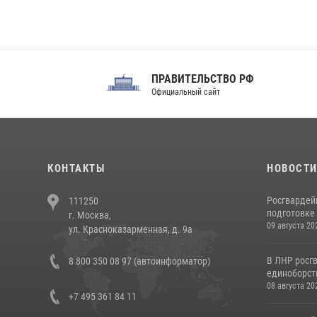
ПРАВИТЕЛЬСТВО РФ
Сов
Официальный сайт
Феде
КОНТАКТЫ
НОВОСТ
Росгвардей
111250
подготовке 
г. Москва,
09 августа 20
ул. Красноказарменная, д. 9а
В ЛНР росг
8 800 350 08 97 (автоинформатор)
единоборст
08 августа 20
+7 495 361 84 11