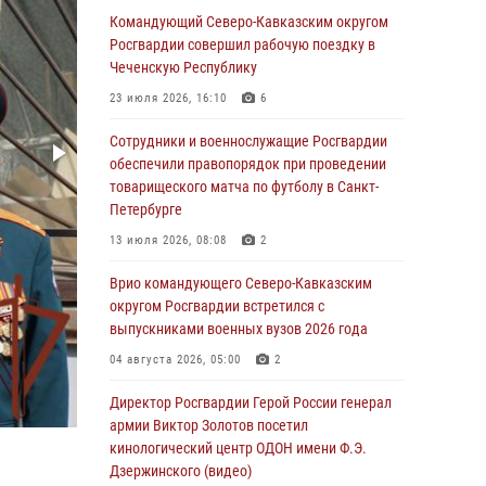
Сотрудники Росгвардии присоединились к
Командующий Северо-Кавказским округом
утренней разминке у стен музея истории
Росгвардии совершил рабочую поездку в
космонавтики в Калуге
Чеченскую Республику
08 августа 2026, 09:29
2
23 июля 2026, 16:10
6
В Северо-Западном округе Росгвардии
Сотрудники и военнослужащие Росгвардии
продолжаются мероприятия в честь юбилея
обеспечили правопорядок при проведении
ведомства
товарищеского матча по футболу в Санкт-
Петербурге
08 августа 2026, 09:03
1
13 июля 2026, 08:08
2
Росгвардейцы в ЛНР совершенствуют
навыки тактической медицины с учетом
Врио командующего Северо-Кавказским
опыта СВО
округом Росгвардии встретился с
выпускниками военных вузов 2026 года
08 августа 2026, 09:00
2
04 августа 2026, 05:00
2
В Кабардино-Балкарии сотрудники
Росгвардии провели турнир по настольному
Директор Росгвардии Герой России генерал
теннису ко Дню физкультурника
армии Виктор Золотов посетил
кинологический центр ОДОН имени Ф.Э.
08 августа 2026, 07:00
Дзержинского (видео)