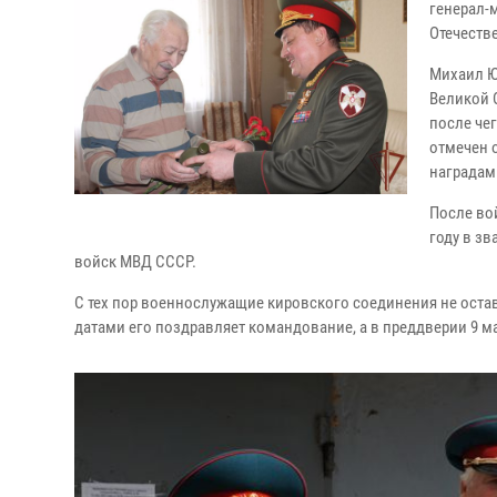
генерал-
Отечеств
Михаил Ю
Великой 
после че
отмечен 
наградам
После во
году в з
войск МВД СССР.
С тех пор военнослужащие кировского соединения не ост
датами его поздравляет командование, а в преддверии 9 м