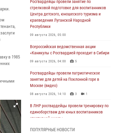
Росгвардейцы провели занятие по
стрелковой подготовке для воспитанников
арки.
Центра детского, юношеского туризма и
лом
краеведения Луганской Народной
тенанта,
Республики
 заслуги
09 августа 2026, 05:00
и
Всероссийская ведомственная акции
«Каникулы с Росгвардией проходит в Сибири
вку в 1985
09 августа 2026, 04:00
5
енних
Росгвардейцы провели патриотическое
занятие для детей на Поклонной горе в
личными
Москве (видео)
08 августа 2026, 14:10
3
1
В ЛНР росгвардейцы провели тренировку по
единоборствам для юных воспитанников
спортивной школы
08 августа 2026, 13:00
1
ПОПУЛЯРНЫЕ НОВОСТИ