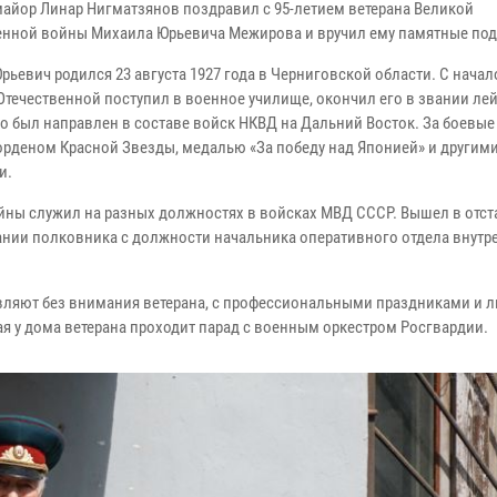
майор Линар Нигматзянов поздравил с 95-летием ветерана Великой
енной войны Михаила Юрьевича Межирова и вручил ему памятные под
рьевич родился 23 августа 1927 года в Черниговской области. С нача
Отечественной поступил в военное училище, окончил его в звании лей
го был направлен в составе войск НКВД на Дальний Восток.
За боевые
орденом Красной Звезды, медалью «За победу над Японией» и другим
и.
йны служил на разных должностях в войсках МВД СССР. Вышел в отста
вании полковника с должности начальника оперативного отдела внутр
авляют без внимания ветерана, с профессиональными праздниками и 
ая у дома ветерана проходит парад с военным оркестром Росгвардии.