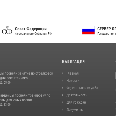
ет Федерации
СЕРВЕР ОРГАНОВ
рального Собрания РФ
Государственной власти РФ
И
НАВИГАЦИЯ
цы провели занятие по стрелковой
Главная
для воспитаннико...
Новости
26, 05:00
Федеральная служба
Деятельность
вардейцы провели тренировку по
вам для юных воспит...
Для граждан
26, 13:00
Документы