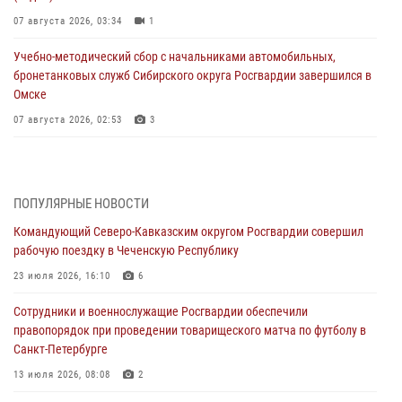
07 августа 2026, 03:34
1
Учебно-методический сбор с начальниками автомобильных,
бронетанковых служб Сибирского округа Росгвардии завершился в
Омске
07 августа 2026, 02:53
3
Генерал-полковник Олег Плохой поздравил специалистов
организационно-штатных подразделений Росгвардии с
профессиональным праздником
ПОПУЛЯРНЫЕ НОВОСТИ
06 августа 2026, 21:01
Командующий Северо-Кавказским округом Росгвардии совершил
рабочую поездку в Чеченскую Республику
В Нижнем Новгороде состоялось Всероссийское совещание-
семинар по вопросам развития вневедомственной охраны
23 июля 2026, 16:10
6
Росгвардии (видео)
Сотрудники и военнослужащие Росгвардии обеспечили
06 августа 2026, 14:47
10
1
правопорядок при проведении товарищеского матча по футболу в
Санкт-Петербурге
В Брянске сотрудники и военнослужащие Росгвардии почтили
память Героя России Олега Визнюка
13 июля 2026, 08:08
2
06 августа 2026, 14:36
2