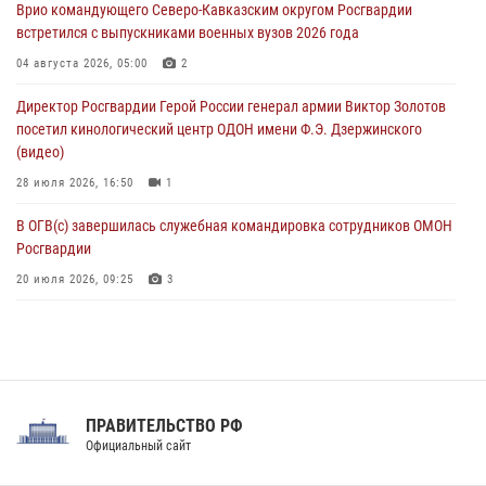
Врио командующего Северо-Кавказским округом Росгвардии
встретился с выпускниками военных вузов 2026 года
В кинологическом центре Уральского округа Росгвардии почтили
память товарищей, погибших при исполнении воинского долга
04 августа 2026, 05:00
2
06 августа 2026, 13:29
5
Директор Росгвардии Герой России генерал армии Виктор Золотов
посетил кинологический центр ОДОН имени Ф.Э. Дзержинского
В Центральном округе Росгвардии прошли мероприятия к
(видео)
108‑летию генерала армии И.К. Яковлева
28 июля 2026, 16:50
1
06 августа 2026, 13:24
В ОГВ(с) завершилась служебная командировка сотрудников ОМОН
Росгвардии
20 июля 2026, 09:25
3
Директор Росгвардии Герой России генерал армии Виктор Золотов
поздравил специалистов подразделений тыла с профессиональным
праздником
31 июля 2026, 21:01
ПРАВИТЕЛЬСТВО РФ
Праздник «Один день с Росгвардией» к 105-летию Центрального
Официальный сайт
округа прошел на Поклонной горе