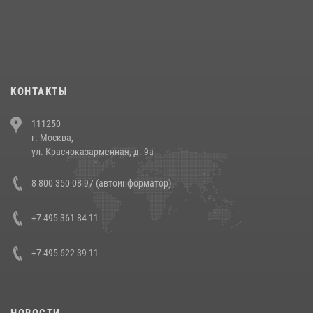
18 июля 2026, 13:43
15
1
При силовой поддержке СОБР Росгвардии в Иркутской области
повели рейды по соблюдению миграционного законодательства
(видео)
30 июля 2026, 08:00
1
КОНТАКТЫ
В Челябинске росгвардейцы задержали злоумышленников,
111250
напавших на бригаду скорой помощи (видео)
г. Москва,
14 июля 2026, 12:20
1
ул. Красноказарменная, д. 9а
В Росгвардии прошла военно-научная конференция по обобщению
8 800 350 08 97 (автоинформатор)
боевого опыта
08 июля 2026, 07:01
+7 495 361 84 11
+7 495 622 39 11