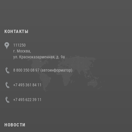
При силовой поддержке СОБР Росгвардии в Иркутской области
повели рейды по соблюдению миграционного законодательства
(видео)
30 июля 2026, 08:00
1
КОНТАКТЫ
В Челябинске росгвардейцы задержали злоумышленников,
111250
напавших на бригаду скорой помощи (видео)
г. Москва,
14 июля 2026, 12:20
1
ул. Красноказарменная, д. 9а
В Росгвардии прошла военно-научная конференция по обобщению
8 800 350 08 97 (автоинформатор)
боевого опыта
08 июля 2026, 07:01
+7 495 361 84 11
+7 495 622 39 11
НОВОСТИ