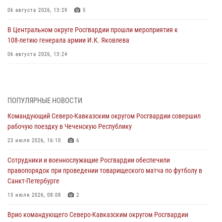
06 августа 2026, 13:29
5
В Центральном округе Росгвардии прошли мероприятия к
108‑летию генерала армии И.К. Яковлева
06 августа 2026, 13:24
Росгвардейцы задержали мужчину, открывшего стрельбу в
Подмосковье (видео)
06 августа 2026, 12:35
1
ПОПУЛЯРНЫЕ НОВОСТИ
Командующий Северо-Кавказским округом Росгвардии совершил
Росгвардейцы провели выставку вооружения для участников сбора
рабочую поездку в Чеченскую Республику
«Гвардеец» в Пензе (видео)
23 июля 2026, 16:10
6
06 августа 2026, 12:00
2
1
Сотрудники и военнослужащие Росгвардии обеспечили
В Курске росгвардейцы приняли участие в митинге, посвященном
правопорядок при проведении товарищеского матча по футболу в
второй годовщине вторжения ВСУ на территорию области
Санкт-Петербурге
06 августа 2026, 11:56
4
13 июля 2026, 08:08
2
В Санкт-Петербурге наряд Росгвардии задержал правонарушителя,
Врио командующего Северо-Кавказским округом Росгвардии
угрожавшего подростку травматическим пистолетом