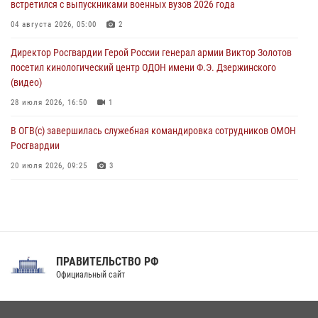
встретился с выпускниками военных вузов 2026 года
06 августа 2026, 11:33
1
04 августа 2026, 05:00
2
В Зауралье при содействии СОБР Росгвардии ликвидирована
Директор Росгвардии Герой России генерал армии Виктор Золотов
крупная нарколаборатория
посетил кинологический центр ОДОН имени Ф.Э. Дзержинского
06 августа 2026, 11:27
(видео)
28 июля 2026, 16:50
1
В ОГВ(с) завершилась служебная командировка сотрудников ОМОН
Росгвардии
20 июля 2026, 09:25
3
Директор Росгвардии Герой России генерал армии Виктор Золотов
поздравил специалистов подразделений тыла с профессиональным
праздником
31 июля 2026, 21:01
ПРАВИТЕЛЬСТВО РФ
Праздник «Один день с Росгвардией» к 105-летию Центрального
Официальный сайт
округа прошел на Поклонной горе
18 июля 2026, 13:43
15
1