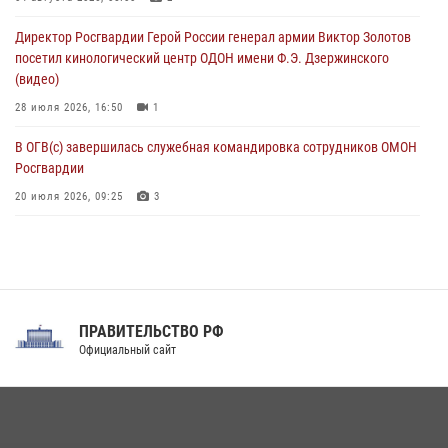
В Кабардино-Балкарии сотрудники Росгвардии провели турнир по
Директор Росгвардии Герой России генерал армии Виктор Золотов
настольному теннису ко Дню физкультурника
посетил кинологический центр ОДОН имени Ф.Э. Дзержинского
08 августа 2026, 07:00
(видео)
28 июля 2026, 16:50
1
В ОГВ(с) завершилась служебная командировка сотрудников ОМОН
Росгвардии
20 июля 2026, 09:25
3
Директор Росгвардии Герой России генерал армии Виктор Золотов
поздравил специалистов подразделений тыла с профессиональным
праздником
31 июля 2026, 21:01
ПРАВИТЕЛЬСТВО РФ
Праздник «Один день с Росгвардией» к 105-летию Центрального
Официальный сайт
округа прошел на Поклонной горе
18 июля 2026, 13:43
15
1
При силовой поддержке СОБР Росгвардии в Иркутской области