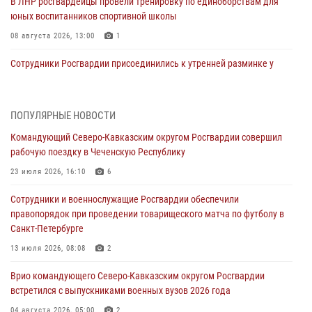
В ЛНР росгвардейцы провели тренировку по единоборствам для
юных воспитанников спортивной школы
08 августа 2026, 13:00
1
Сотрудники Росгвардии присоединились к утренней разминке у
стен музея истории космонавтики в Калуге
08 августа 2026, 09:29
2
ПОПУЛЯРНЫЕ НОВОСТИ
В Северо-Западном округе Росгвардии продолжаются мероприятия
Командующий Северо-Кавказским округом Росгвардии совершил
в честь юбилея ведомства
рабочую поездку в Чеченскую Республику
08 августа 2026, 09:03
1
23 июля 2026, 16:10
6
Росгвардейцы в ЛНР совершенствуют навыки тактической
Сотрудники и военнослужащие Росгвардии обеспечили
медицины с учетом опыта СВО
правопорядок при проведении товарищеского матча по футболу в
08 августа 2026, 09:00
2
Санкт-Петербурге
Военнослужащие Софринской бригады Росгвардии встретились с
13 июля 2026, 08:08
2
участником патриотического проекта «Дорогой Ломоносова —
Врио командующего Северо-Кавказским округом Росгвардии
дорогой к Победе в СВО» (видео)
встретился с выпускниками военных вузов 2026 года
08 августа 2026, 07:00
2
1
04 августа 2026, 05:00
2