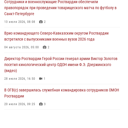
Сотрудники и военнослужащие Росгвардии обеспечили
проходит в Сибири
правопорядок при проведении товарищеского матча по футболу в
09 августа 2026, 04:00
5
Санкт-Петербурге
Росгвардейцы провели патриотическое занятие для детей на
13 июля 2026, 08:08
2
Поклонной горе в Москве (видео)
Врио командующего Северо-Кавказским округом Росгвардии
08 августа 2026, 14:10
3
1
встретился с выпускниками военных вузов 2026 года
В ЛНР росгвардейцы провели тренировку по единоборствам для
04 августа 2026, 05:00
2
юных воспитанников спортивной школы
Директор Росгвардии Герой России генерал армии Виктор Золотов
08 августа 2026, 13:00
1
посетил кинологический центр ОДОН имени Ф.Э. Дзержинского
(видео)
28 июля 2026, 16:50
1
В ОГВ(с) завершилась служебная командировка сотрудников ОМОН
Росгвардии
20 июля 2026, 09:25
3
Директор Росгвардии Герой России генерал армии Виктор Золотов
поздравил специалистов подразделений тыла с профессиональным
праздником