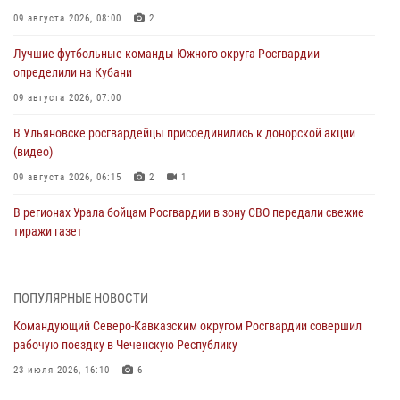
09 августа 2026, 08:00
2
Лучшие футбольные команды Южного округа Росгвардии
определили на Кубани
09 августа 2026, 07:00
В Ульяновске росгвардейцы присоединились к донорской акции
(видео)
09 августа 2026, 06:15
2
1
В регионах Урала бойцам Росгвардии в зону СВО передали свежие
тиражи газет
09 августа 2026, 05:00
Росгвардейцы провели занятие по стрелковой подготовке для
ПОПУЛЯРНЫЕ НОВОСТИ
воспитанников Центра детского, юношеского туризма и
Командующий Северо-Кавказским округом Росгвардии совершил
краеведения Луганской Народной Республики
рабочую поездку в Чеченскую Республику
09 августа 2026, 05:00
23 июля 2026, 16:10
6
Всероссийская ведомственная акции «Каникулы с Росгвардией