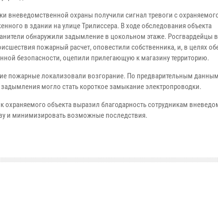
ки вневедомственной охраны получили сигнал тревоги с охраняемого
енного в здании на улице Трилиссера. В ходе обследования объекта
анители обнаружили задымление в цокольном этаже. Росгвардейцы 
оисшествия пожарный расчет, оповестили собственника, и, в целях о
нной безопасности, оцепили прилегающую к магазину территорию.
е пожарные локализовали возгорание. По предварительным данным
 задымления могло стать короткое замыкание электропроводки.
ник охраняемого объекта выразил благодарность сотрудникам вневед
озу и минимизировать возможные последствия.