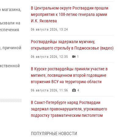
В Центральном округе Росгвардии прошли
 магазина,
мероприятия к 108‑летию генерала армии
И.К. Яковлева
вызвали на
беспечения
06 августа 2026, 13:24
Росгвардейцы задержали мужчину,
, причиной
открывшего стрельбу в Подмосковье (видео)
06 августа 2026, 12:35
1
омственной
В Курске росгвардейцы приняли участие в
митинге, посвященном второй годовщине
вторжения ВСУ на территорию области
06 августа 2026, 11:56
4
В Санкт-Петербурге наряд Росгвардии
задержал правонарушителя, угрожавшего
подростку травматическим пистолетом
06 августа 2026, 11:33
1
ПОПУЛЯРНЫЕ НОВОСТИ
В Зауралье при содействии СОБР Росгвардии