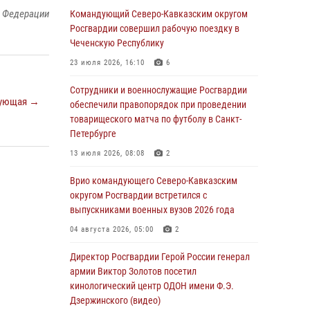
ликвидирована крупная нарколаборатория
й Федерации
Командующий Северо-Кавказским округом
Росгвардии совершил рабочую поездку в
06 августа 2026, 11:27
Чеченскую Республику
В Москве росгвардейцы задержали троих
23 июля 2026, 16:10
6
мужчин, устроивших пьяный дебош в баре
(видео)
Сотрудники и военнослужащие Росгвардии
ующая →
обеспечили правопорядок при проведении
06 августа 2026, 11:20
1
товарищеского матча по футболу в Санкт-
Петербурге
Взрывотехники Росгвардии на Ставрополье
обезвредили снаряд времен Великой
13 июля 2026, 08:08
2
Отечественной войны
Врио командующего Северо-Кавказским
06 августа 2026, 11:15
округом Росгвардии встретился с
выпускниками военных вузов 2026 года
Подвиги героев‑росгвардейцев увековечили
в новой музейной экспозиции белгородского
04 августа 2026, 05:00
2
музея‑диорамы «Курская битва.
Белгородское направление»
Директор Росгвардии Герой России генерал
армии Виктор Золотов посетил
06 августа 2026, 10:30
3
кинологический центр ОДОН имени Ф.Э.
Дзержинского (видео)
Охрану общественного порядка и