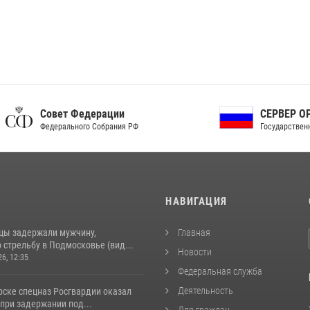
ет Федерации
СЕРВЕР ОРГАНОВ
рального Собрания РФ
Государственной власти РФ
И
НАВИГАЦИЯ
цы задержали мужчину,
Главная
стрельбу в Подмосковье (вид...
Новости
26, 12:35
Федеральная служба
Деятельность
рске спецназ Росгвардии оказал
при задержании под...