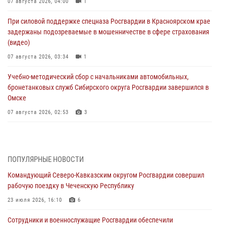
07 августа 2026, 04:00
1
При силовой поддержке спецназа Росгвардии в Красноярском крае
задержаны подозреваемые в мошенничестве в сфере страхования
(видео)
07 августа 2026, 03:34
1
Учебно-методический сбор с начальниками автомобильных,
бронетанковых служб Сибирского округа Росгвардии завершился в
Омске
07 августа 2026, 02:53
3
Генерал-полковник Олег Плохой поздравил специалистов
организационно-штатных подразделений Росгвардии с
профессиональным праздником
ПОПУЛЯРНЫЕ НОВОСТИ
06 августа 2026, 21:01
Командующий Северо-Кавказским округом Росгвардии совершил
рабочую поездку в Чеченскую Республику
В Нижнем Новгороде состоялось Всероссийское совещание-
семинар по вопросам развития вневедомственной охраны
23 июля 2026, 16:10
6
Росгвардии (видео)
Сотрудники и военнослужащие Росгвардии обеспечили
06 августа 2026, 14:47
10
1