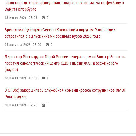
правопорядок при проведении товарищеского матча по футболу в
Санкт-Петербурге
В Брянске сотрудники и военнослужащие Росгвардии почтили
память Героя России Олега Визнюка
13 июля 2026, 08:08
2
06 августа 2026, 14:36
2
Врио командующего Северо-Кавказским округом Росгвардии
встретился с выпускниками военных вузов 2026 года
В кинологическом центре Уральского округа Росгвардии почтили
память товарищей, погибших при исполнении воинского долга
04 августа 2026, 05:00
2
06 августа 2026, 13:29
5
Директор Росгвардии Герой России генерал армии Виктор Золотов
посетил кинологический центр ОДОН имени Ф.Э. Дзержинского
В Центральном округе Росгвардии прошли мероприятия к
(видео)
108‑летию генерала армии И.К. Яковлева
28 июля 2026, 16:50
1
06 августа 2026, 13:24
В ОГВ(с) завершилась служебная командировка сотрудников ОМОН
Росгвардии
20 июля 2026, 09:25
3
Директор Росгвардии Герой России генерал армии Виктор Золотов
поздравил специалистов подразделений тыла с профессиональным
праздником