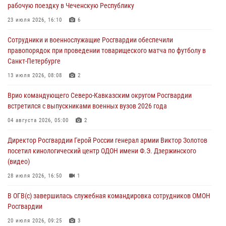
рабочую поездку в Чеченскую Республику
При содействии спецназа Росгвардии задержаны подозреваемые в
организации незаконной миграции в Подмосковье (видео)
23 июля 2026, 16:10
6
05 августа 2026, 14:25
1
Сотрудники и военнослужащие Росгвардии обеспечили
правопорядок при проведении товарищеского матча по футболу в
В Великом Новгороде СОБР Росгвардии оказал содействие в
Санкт-Петербурге
задержании подозреваемых в причинении имущественного ущерба
13 июля 2026, 08:08
2
05 августа 2026, 13:53
Врио командующего Северо-Кавказским округом Росгвардии
Формулу безопасности показал спецназ Росгвардии юным
встретился с выпускниками военных вузов 2026 года
динамовцам Свердловской области
04 августа 2026, 05:00
2
05 августа 2026, 13:50
4
Директор Росгвардии Герой России генерал армии Виктор Золотов
посетил кинологический центр ОДОН имени Ф.Э. Дзержинского
(видео)
28 июля 2026, 16:50
1
В ОГВ(с) завершилась служебная командировка сотрудников ОМОН
Росгвардии
20 июля 2026, 09:25
3