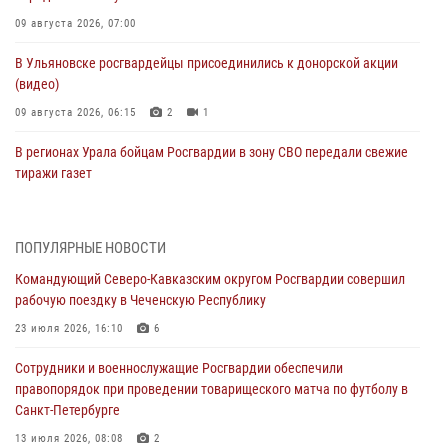
09 августа 2026, 07:00
В Ульяновске росгвардейцы присоединились к донорской акции
(видео)
09 августа 2026, 06:15
2
1
В регионах Урала бойцам Росгвардии в зону СВО передали свежие
тиражи газет
09 августа 2026, 05:00
Росгвардейцы провели занятие по стрелковой подготовке для
ПОПУЛЯРНЫЕ НОВОСТИ
воспитанников Центра детского, юношеского туризма и
Командующий Северо-Кавказским округом Росгвардии совершил
краеведения Луганской Народной Республики
рабочую поездку в Чеченскую Республику
09 августа 2026, 05:00
23 июля 2026, 16:10
6
Всероссийская ведомственная акции «Каникулы с Росгвардией
Сотрудники и военнослужащие Росгвардии обеспечили
проходит в Сибири
правопорядок при проведении товарищеского матча по футболу в
09 августа 2026, 04:00
5
Санкт-Петербурге
Росгвардейцы провели патриотическое занятие для детей на
13 июля 2026, 08:08
2