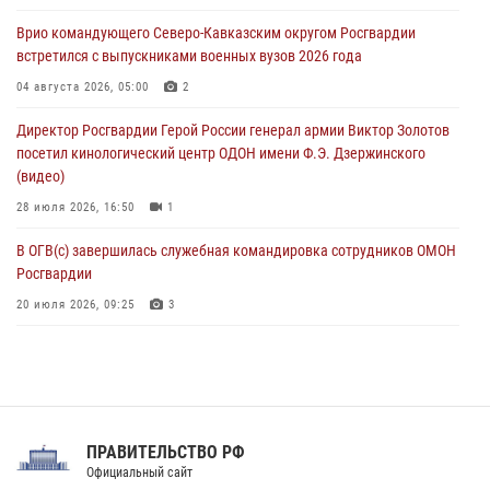
Поклонной горе в Москве (видео)
Врио командующего Северо-Кавказским округом Росгвардии
08 августа 2026, 14:10
3
1
встретился с выпускниками военных вузов 2026 года
В ЛНР росгвардейцы провели тренировку по единоборствам для
04 августа 2026, 05:00
2
юных воспитанников спортивной школы
Директор Росгвардии Герой России генерал армии Виктор Золотов
08 августа 2026, 13:00
1
посетил кинологический центр ОДОН имени Ф.Э. Дзержинского
(видео)
28 июля 2026, 16:50
1
В ОГВ(с) завершилась служебная командировка сотрудников ОМОН
Росгвардии
20 июля 2026, 09:25
3
Директор Росгвардии Герой России генерал армии Виктор Золотов
поздравил специалистов подразделений тыла с профессиональным
праздником
31 июля 2026, 21:01
ПРАВИТЕЛЬСТВО РФ
Праздник «Один день с Росгвардией» к 105-летию Центрального
Официальный сайт