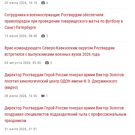
Лучшие футбольные команды Южного округа Росгвардии
23 июля 2026, 16:10
6
определили на Кубани
Сотрудники и военнослужащие Росгвардии обеспечили
09 августа 2026, 07:00
правопорядок при проведении товарищеского матча по футболу в
Санкт-Петербурге
В Кузбассе росгвардейцы помогли вернуть горожанке пропавшую
мать
13 июля 2026, 08:08
2
09 августа 2026, 07:00
Врио командующего Северо-Кавказским округом Росгвардии
встретился с выпускниками военных вузов 2026 года
В Ульяновске росгвардейцы присоединились к донорской акции
(видео)
04 августа 2026, 05:00
2
09 августа 2026, 06:15
2
1
Директор Росгвардии Герой России генерал армии Виктор Золотов
посетил кинологический центр ОДОН имени Ф.Э. Дзержинского
(видео)
28 июля 2026, 16:50
1
Директор Росгвардии Герой России генерал армии Виктор Золотов
поздравил специалистов подразделений тыла с профессиональным
праздником
31 июля 2026, 21:01