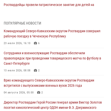
Росгвардейцы провели патриотическое занятие для детей на
Поклонной горе в Москве (видео)
08 августа 2026, 14:10
3
1
ПОПУЛЯРНЫЕ НОВОСТИ
В ЛНР росгвардейцы провели тренировку по единоборствам для
Командующий Северо-Кавказским округом Росгвардии совершил
юных воспитанников спортивной школы
рабочую поездку в Чеченскую Республику
08 августа 2026, 13:00
1
23 июля 2026, 16:10
6
Сотрудники Росгвардии присоединились к утренней разминке у
Сотрудники и военнослужащие Росгвардии обеспечили
стен музея истории космонавтики в Калуге
правопорядок при проведении товарищеского матча по футболу в
08 августа 2026, 09:29
2
Санкт-Петербурге
В Северо-Западном округе Росгвардии продолжаются мероприятия
13 июля 2026, 08:08
2
в честь юбилея ведомства
Врио командующего Северо-Кавказским округом Росгвардии
08 августа 2026, 09:03
1
встретился с выпускниками военных вузов 2026 года
Росгвардейцы в ЛНР совершенствуют навыки тактической
04 августа 2026, 05:00
2
медицины с учетом опыта СВО
Директор Росгвардии Герой России генерал армии Виктор Золотов
08 августа 2026, 09:00
2
посетил кинологический центр ОДОН имени Ф.Э. Дзержинского