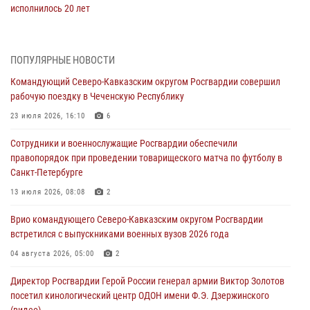
исполнилось 20 лет
08 августа 2026, 07:00
В Кабардино-Балкарии сотрудники Росгвардии провели турнир по
ПОПУЛЯРНЫЕ НОВОСТИ
настольному теннису ко Дню физкультурника
Командующий Северо-Кавказским округом Росгвардии совершил
08 августа 2026, 07:00
рабочую поездку в Чеченскую Республику
Военнослужащие Софринской бригады Росгвардии встретились с
23 июля 2026, 16:10
6
участником патриотического проекта «Дорогой Ломоносова —
Сотрудники и военнослужащие Росгвардии обеспечили
дорогой к Победе в СВО» (видео)
правопорядок при проведении товарищеского матча по футболу в
08 августа 2026, 07:00
2
1
Санкт-Петербурге
Росгвардейцы обеспечили безопасность «Поезда Победы» в
13 июля 2026, 08:08
2
Кузбассе
Врио командующего Северо-Кавказским округом Росгвардии
08 августа 2026, 07:00
встретился с выпускниками военных вузов 2026 года
В Москве росгвардейцы оказали помощь медикам и девушке с
04 августа 2026, 05:00
2
ограниченными возможностями здоровья (видео)
Директор Росгвардии Герой России генерал армии Виктор Золотов
08 августа 2026, 06:32
1
посетил кинологический центр ОДОН имени Ф.Э. Дзержинского
(видео)