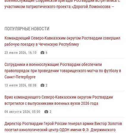
Военнослужащие Софринской бригады Росгвардии встретились с
участником патриотического проекта «Дорогой Ломоносова —
дорогой к Победе в СВО» (видео)
08 августа 2026, 07:00
2
1
ПОПУЛЯРНЫЕ НОВОСТИ
В Кабардино-Балкарии сотрудники Росгвардии провели турнир по
Командующий Северо-Кавказским округом Росгвардии совершил
настольному теннису ко Дню физкультурника
рабочую поездку в Чеченскую Республику
08 августа 2026, 07:00
23 июля 2026, 16:10
6
В Москве росгвардейцы оказали помощь медикам и девушке с
Сотрудники и военнослужащие Росгвардии обеспечили
ограниченными возможностями здоровья (видео)
правопорядок при проведении товарищеского матча по футболу в
08 августа 2026, 06:32
1
Санкт-Петербурге
Спецназ Росгвардии в Марий Эл почтил память товарища на
13 июля 2026, 08:08
2
тактическом турнире (видео)
Врио командующего Северо-Кавказским округом Росгвардии
08 августа 2026, 06:15
9
1
встретился с выпускниками военных вузов 2026 года
День физкультурника в Уральском округе Росгвардии отметили
04 августа 2026, 05:00
2
турнирами, мастер-классами и легкоатлетическими забегами
Директор Росгвардии Герой России генерал армии Виктор Золотов
08 августа 2026, 06:03
9
посетил кинологический центр ОДОН имени Ф.Э. Дзержинского