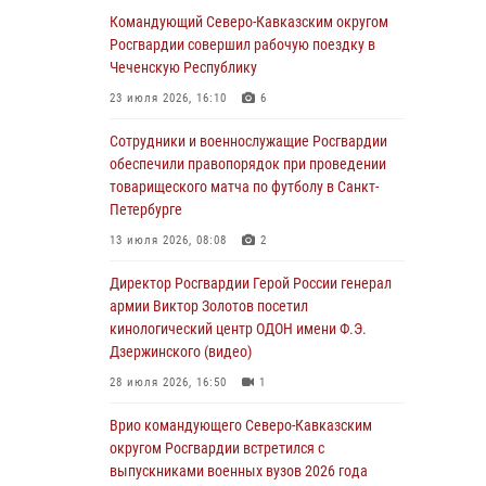
задержаны подозреваемые в организации
Командующий Северо-Кавказским округом
незаконной миграции в Подмосковье (видео)
Росгвардии совершил рабочую поездку в
Чеченскую Республику
05 августа 2026, 14:25
1
23 июля 2026, 16:10
6
В Великом Новгороде СОБР Росгвардии
оказал содействие в задержании
Сотрудники и военнослужащие Росгвардии
подозреваемых в причинении
обеспечили правопорядок при проведении
имущественного ущерба
товарищеского матча по футболу в Санкт-
Петербурге
05 августа 2026, 13:53
13 июля 2026, 08:08
2
Формулу безопасности показал спецназ
Росгвардии юным динамовцам
Директор Росгвардии Герой России генерал
Свердловской области
армии Виктор Золотов посетил
кинологический центр ОДОН имени Ф.Э.
05 августа 2026, 13:50
4
Дзержинского (видео)
В столице росгвардейцы задержали мужчину,
28 июля 2026, 16:50
1
устроившего дебош в букмекерской конторе
(видео)
Врио командующего Северо-Кавказским
округом Росгвардии встретился с
05 августа 2026, 13:25
1
выпускниками военных вузов 2026 года