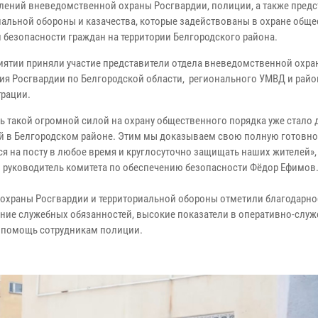
лений вневедомственной охраны Росгвардии, полиции, а также предс
иальной обороны и казачества, которые задействованы в охране общ
и безопасности граждан на территории Белгородского района.
иятии приняли участие представители отдела вневедомственной охра
ия Росгвардии по Белгородской области, регионального УМВД и рай
рации.
ть такой огромной силой на охрану общественного порядка уже стало 
й в Белгородском районе. Этим мы доказываем свою полную готовно
ся на посту в любое время и круглосуточно защищать наших жителей»,
– руководитель комитета по обеспечению безопасности Фёдор Ефимо
 охраны Росгвардии и территориальной обороны отметили благодарно
ие служебных обязанностей, высокие показатели в оперативно-слу
 и помощь сотрудникам полиции.