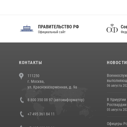
ПРАВИТЕЛЬСТВО РФ
Сов
Официальный сайт
Феде
КОНТАКТЫ
НОВОСТ
Военнослуж
111250
выполняющие
г. Москва,
06 августа 20
ул. Красноказарменная, д. 9а
В Удмуртии
8 800 350 08 97 (автоинформатор)
Росгвардии
05 августа 20
+7 495 361 84 11
Офицеры Ро