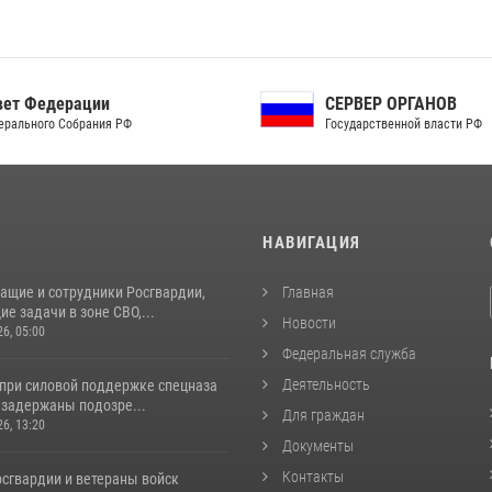
ет Федерации
СЕРВЕР ОРГАНОВ
рального Собрания РФ
Государственной власти РФ
И
НАВИГАЦИЯ
ащие и сотрудники Росгвардии,
Главная
 задачи в зоне СВО,...
Новости
26, 05:00
Федеральная служба
Деятельность
 при силовой поддержке спецназа
 задержаны подозре...
Для граждан
26, 13:20
Документы
Контакты
сгвардии и ветераны войск