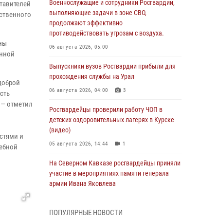
Военнослужащие и сотрудники Росгвардии,
тавителей
выполняющие задачи в зоне СВО,
ественного
продолжают эффективно
противодействовать угрозам с воздуха.
ны
06 августа 2026, 05:00
онной
Выпускники вузов Росгвардии прибыли для
прохождения службы на Урал
доброй
06 августа 2026, 04:00
3
сть
 — отметил
Росгвардейцы проверили работу ЧОП в
в.
детских оздоровительных лагерях в Курске
(видео)
стями и
05 августа 2026, 14:44
1
жебной
На Северном Кавказе росгвардейцы приняли
участие в мероприятиях памяти генерала
армии Ивана Яковлева
05 августа 2026, 14:30
3
ПОПУЛЯРНЫЕ НОВОСТИ
При содействии спецназа Росгвардии