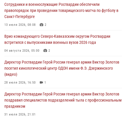
Сотрудники и военнослужащие Росгвардии обеспечили
09 августа 2026, 08:00
8
правопорядок при проведении товарищеского матча по футболу в
Санкт-Петербурге
Лучшие футбольные команды Южного округа Росгвардии
определили на Кубани
13 июля 2026, 08:08
2
09 августа 2026, 07:00
Врио командующего Северо-Кавказским округом Росгвардии
встретился с выпускниками военных вузов 2026 года
В Кузбассе росгвардейцы помогли вернуть горожанке пропавшую
мать
04 августа 2026, 05:00
2
09 августа 2026, 07:00
Директор Росгвардии Герой России генерал армии Виктор Золотов
посетил кинологический центр ОДОН имени Ф.Э. Дзержинского
(видео)
28 июля 2026, 16:50
1
Директор Росгвардии Герой России генерал армии Виктор Золотов
поздравил специалистов подразделений тыла с профессиональным
праздником
31 июля 2026, 21:01
В ОГВ(с) завершилась служебная командировка сотрудников ОМОН