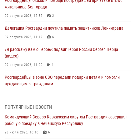
Росгвардейцы оказали помощь пострадавшей при атаке БПЛА
жительнице Белгорода
09 августа 2026, 12:52
2
Делегация Росгвардии почтила память защитников Ленинграда
09 августа 2026, 11:12
6
«Я расскажу вам о Герое»: подвиг Героя России Сергея Перца
(видео)
09 августа 2026, 11:00
1
Росгвардейцы в зоне СВО передали подарки детям и помогли
нуждающимся гражданам
09 августа 2026, 09:00
В Чеченской Республике пожарные расчеты Росгвардии и МЧС
ПОПУЛЯРНЫЕ НОВОСТИ
отработали межведомственное взаимодействие
Командующий Северо-Кавказским округом Росгвардии совершил
09 августа 2026, 08:00
2
рабочую поездку в Чеченскую Республику
В Центральных регионах России продолжается ведомственная
23 июля 2026, 16:10
6
акция «Каникулы с Росгвардией»