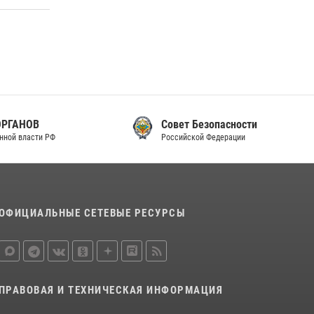
законодательства (видео)
30 июля 2026, 08:00
1
В Челябинске росгвардейцы задержали
злоумышленников, напавших на бригаду
скорой помощи (видео)
14 июля 2026, 12:20
1
Совет Безопасности
Российской Федерации
В Росгвардии прошла военно-научная
конференция по обобщению боевого опыта
08 июля 2026, 07:01
ОФИЦИАЛЬНЫЕ СЕТЕВЫЕ РЕСУРСЫ
ПРАВОВАЯ И ТЕХНИЧЕСКАЯ ИНФОРМАЦИЯ