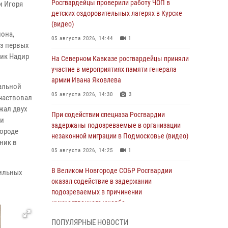
Росгвардейцы проверили работу ЧОП в
и Игоря
детских оздоровительных лагерях в Курске
(видео)
иона,
05 августа 2026, 14:44
1
из первых
ник Надир
На Северном Кавказе росгвардейцы приняли
участие в мероприятиях памяти генерала
армии Ивана Яковлева
альной
05 августа 2026, 14:30
3
участвовал
ржал двух
При содействии спецназа Росгвардии
ми
задержаны подозреваемые в организации
городе
незаконной миграции в Подмосковье (видео)
ник в
05 августа 2026, 14:25
1
В Великом Новгороде СОБР Росгвардии
фильных
оказал содействие в задержании
подозреваемых в причинении
имущественного ущерба
05 августа 2026, 13:53
ПОПУЛЯРНЫЕ НОВОСТИ