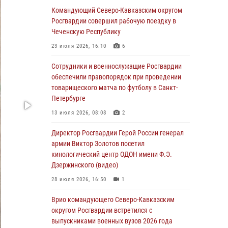
Формулу безопасности показал спецназ
Командующий Северо-Кавказским округом
Росгвардии юным динамовцам
Росгвардии совершил рабочую поездку в
Свердловской области
Чеченскую Республику
05 августа 2026, 13:50
4
23 июля 2026, 16:10
6
В столице росгвардейцы задержали мужчину,
Сотрудники и военнослужащие Росгвардии
устроившего дебош в букмекерской конторе
обеспечили правопорядок при проведении
(видео)
товарищеского матча по футболу в Санкт-
Петербурге
05 августа 2026, 13:25
1
13 июля 2026, 08:08
2
В Удмуртии при силовой поддержке спецназа
Росгвардии задержаны подозреваемые в
Директор Росгвардии Герой России генерал
мошенничестве под видом оказания
армии Виктор Золотов посетил
оздоровительных услуг (видео)
кинологический центр ОДОН имени Ф.Э.
Дзержинского (видео)
05 августа 2026, 13:20
1
1
28 июля 2026, 16:50
1
В Москве дети сотрудников и
военнослужащих Росгвардии посетили
Врио командующего Северо-Кавказским
мастер-класс по художественной гимнастике
округом Росгвардии встретился с
выпускниками военных вузов 2026 года
05 августа 2026, 13:00
3