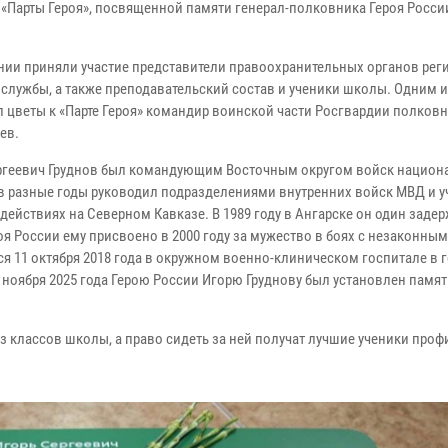
 «Парты Героя», посвященной памяти генерал-полковника Героя Росси
нии приняли участие представители правоохранительных органов рег
 службы, а также преподавательский состав и ученики школы. Одним 
 цветы к «Парте Героя» командир воинской части Росгвардии полков
ев.
ргеевич Груднов был командующим Восточным округом войск национ
 в разные годы руководил подразделениями внутренних войск МВД и 
действиях на Северном Кавказе. В 1989 году в Ангарске он один заде
я России ему присвоено в 2000 году за мужество в боях с незаконны
11 октября 2018 года в окружном военно-клиническом госпитале в 
 ноября 2025 года Герою России Игорю Груднову был установлен памят
из классов школы, а право сидеть за ней получат лучшие ученики про