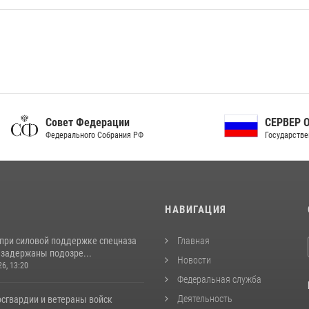
ет Федерации
СЕРВЕР ОРГАНОВ
рального Собрания РФ
Государственной власти РФ
И
НАВИГАЦИЯ
 при силовой поддержке спецназа
Главная
 задержаны подозре...
Новости
26, 13:20
Федеральная служба
Деятельность
сгвардии и ветераны войск