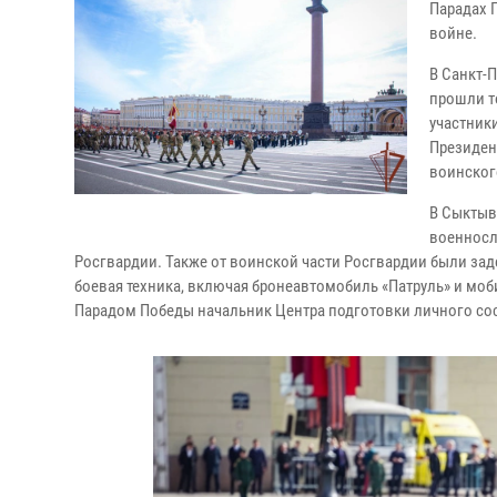
Парадах 
войне.
В Санкт-
прошли т
участник
Президен
воинског
В Сыктыв
военносл
Росгвардии. Также от воинской части Росгвардии были зад
боевая техника, включая бронеавтомобиль «Патруль» и мо
Парадом Победы начальник Центра подготовки личного сос