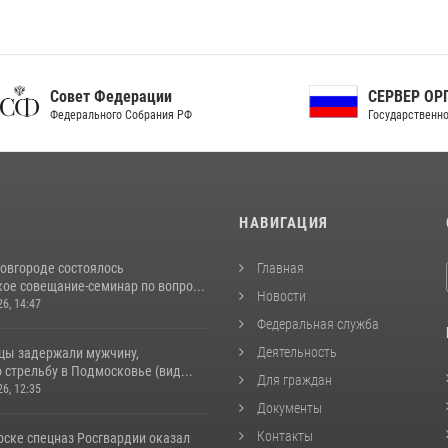
ет Федерации
СЕРВЕР ОРГАНОВ
рального Собрания РФ
Государственной власти РФ
И
НАВИГАЦИЯ
овгороде состоялось
Главная
ое совещание-семинар по вопро...
Новости
26, 14:47
Федеральная служба
Деятельность
цы задержали мужчину,
стрельбу в Подмосковье (вид...
Для граждан
26, 12:35
Документы
Контакты
рске спецназ Росгвардии оказал