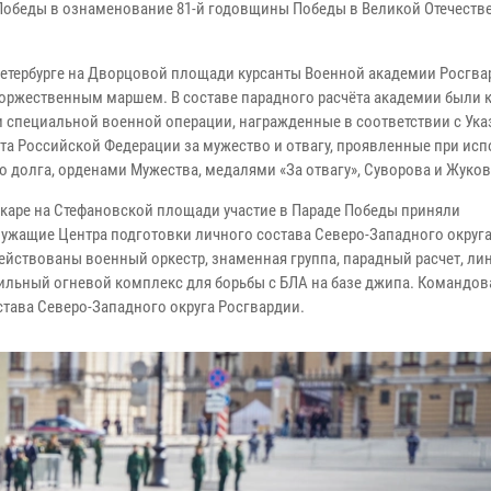
Победы в ознаменование 81-й годовщины Победы в Великой Отечеств
Петербурге на Дворцовой площади курсанты Военной академии Росгва
оржественным маршем. В составе парадного расчёта академии были к
и специальной военной операции, награжденные в соответствии с Ук
та Российской Федерации за мужество и отвагу, проявленные при ис
о долга, орденами Мужества, медалями «За отвагу», Суворова и Жуков
каре на Стефановской площади участие в Параде Победы приняли
ужащие Центра подготовки личного состава Северо-Западного округ
ействованы военный оркестр, знаменная группа, парадный расчет, ли
бильный огневой комплекс для борьбы с БЛА на базе джипа. Командов
тава Северо-Западного округа Росгвардии.