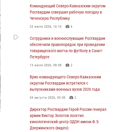
Командующий Северо-Кавказским округом
06 августа 2026, 21:01
Росгвардии совершил рабочую поездку в
В Нижнем Новгороде состоялось
Чеченскую Республику
Всероссийское совещание-семинар по
23 июля 2026, 16:10
6
вопросам развития вневедомственной
охраны Росгвардии (видео)
Сотрудники и военнослужащие Росгвардии
обеспечили правопорядок при проведении
06 августа 2026, 14:47
10
1
товарищеского матча по футболу в Санкт-
В Брянске сотрудники и военнослужащие
Петербурге
Росгвардии почтили память Героя России
13 июля 2026, 08:08
2
Олега Визнюка
Врио командующего Северо-Кавказским
06 августа 2026, 14:36
2
округом Росгвардии встретился с
В кинологическом центре Уральского округа
выпускниками военных вузов 2026 года
Росгвардии почтили память товарищей,
04 августа 2026, 05:00
2
погибших при исполнении воинского долга
Директор Росгвардии Герой России генерал
06 августа 2026, 13:29
5
армии Виктор Золотов посетил
В Центральном округе Росгвардии прошли
кинологический центр ОДОН имени Ф.Э.
мероприятия к 108‑летию генерала армии
Дзержинского (видео)