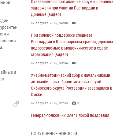
Оказавшего сопротивление злоумышленника
енной
задержали при участии Росгвардии в
Донецке (видео)
рдии
07 августа 2026, 04:00
1
урсанты-
азами
При силовой поддержке спецназа
полнении
Росгвардии в Красноярском крае задержаны
а.
подозреваемые в мошенничестве в сфере
страхования (видео)
07 августа 2026, 03:34
1
а
нейные и
Учебно-методический сбор с начальниками
ал
автомобильных, бронетанковых служб
Сибирского округа Росгвардии завершился в
Омске
07 августа 2026, 02:53
3
Генерал-полковник Олег Плохой поздравил
специалистов организационно-штатных
подразделений Росгвардии с
ПОПУЛЯРНЫЕ НОВОСТИ
профессиональным праздником