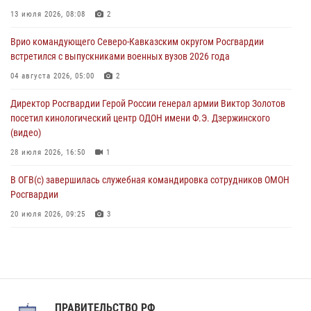
Рэпер ST посетил раненых росгвардейцев в Главном военном
13 июля 2026, 08:08
2
клиническом госпитале ведомства
Врио командующего Северо-Кавказским округом Росгвардии
07 августа 2026, 11:18
2
встретился с выпускниками военных вузов 2026 года
В Ставрополе офицеры Росгвардии стали участниками пресс-
04 августа 2026, 05:00
2
конференции по вопросам в сфере оборота оружия
Директор Росгвардии Герой России генерал армии Виктор Золотов
07 августа 2026, 11:00
посетил кинологический центр ОДОН имени Ф.Э. Дзержинского
(видео)
28 июля 2026, 16:50
1
В ОГВ(с) завершилась служебная командировка сотрудников ОМОН
Росгвардии
20 июля 2026, 09:25
3
Директор Росгвардии Герой России генерал армии Виктор Золотов
поздравил специалистов подразделений тыла с профессиональным
праздником
31 июля 2026, 21:01
ПРАВИТЕЛЬСТВО РФ