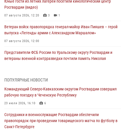
Юные гости из летних лагерей посетили кинологический центр
Росгвардии (видео)
07 августа 2026, 12:20
3
1
Ветеран войск правопорядка генерал-майор Иван Пияшев – герой
выпуска «Легенды армии с Александром Маршалом»
07 августа 2026, 12:00
Представители ФСБ России по Уральскому округу Росгвардии и
ветераны военной контрразведки почтили память Николая
Кузнецова
07 августа 2026, 12:00
4
ПОПУЛЯРНЫЕ НОВОСТИ
Росгвардейцы пресекли попытку руферов подняться на крышу
Командующий Северо-Кавказским округом Росгвардии совершил
Смольного собора в Санкт-Петербурге (видео)
рабочую поездку в Чеченскую Республику
07 августа 2026, 11:34
3
1
23 июля 2026, 16:10
6
В Курске росгвардейцы провели занятие по основам
Сотрудники и военнослужащие Росгвардии обеспечили
взрывобезопасности
правопорядок при проведении товарищеского матча по футболу в
07 августа 2026, 11:33
Санкт-Петербурге