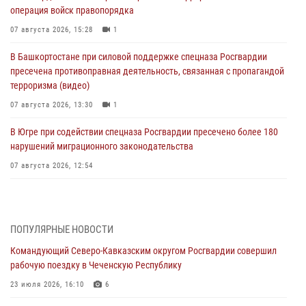
операция войск правопорядка
07 августа 2026, 15:28
1
В Башкортостане при силовой поддержке спецназа Росгвардии
пресечена противоправная деятельность, связанная с пропагандой
терроризма (видео)
07 августа 2026, 13:30
1
В Югре при содействии спецназа Росгвардии пресечено более 180
нарушений миграционного законодательства
07 августа 2026, 12:54
Тонувшего ребенка спас росгвардеец в Краснодарском крае
07 августа 2026, 12:37
ПОПУЛЯРНЫЕ НОВОСТИ
Юные гости из летних лагерей посетили кинологический центр
Командующий Северо-Кавказским округом Росгвардии совершил
Росгвардии (видео)
рабочую поездку в Чеченскую Республику
07 августа 2026, 12:20
3
1
23 июля 2026, 16:10
6
Представители ФСБ России по Уральскому округу Росгвардии и