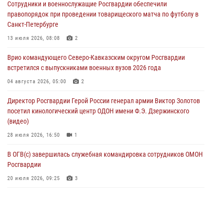
Сотрудники и военнослужащие Росгвардии обеспечили
ветераны военной контрразведки почтили память Николая
правопорядок при проведении товарищеского матча по футболу в
Кузнецова
Санкт-Петербурге
07 августа 2026, 12:00
4
13 июля 2026, 08:08
2
Ветеран войск правопорядка генерал-майор Иван Пияшев – герой
Врио командующего Северо-Кавказским округом Росгвардии
выпуска «Легенды армии с Александром Маршалом»
встретился с выпускниками военных вузов 2026 года
07 августа 2026, 12:00
04 августа 2026, 05:00
2
Росгвардейцы пресекли попытку руферов подняться на крышу
Директор Росгвардии Герой России генерал армии Виктор Золотов
Смольного собора в Санкт-Петербурге (видео)
посетил кинологический центр ОДОН имени Ф.Э. Дзержинского
07 августа 2026, 11:34
3
1
(видео)
28 июля 2026, 16:50
1
В ОГВ(с) завершилась служебная командировка сотрудников ОМОН
Росгвардии
20 июля 2026, 09:25
3
Директор Росгвардии Герой России генерал армии Виктор Золотов
поздравил специалистов подразделений тыла с профессиональным
праздником