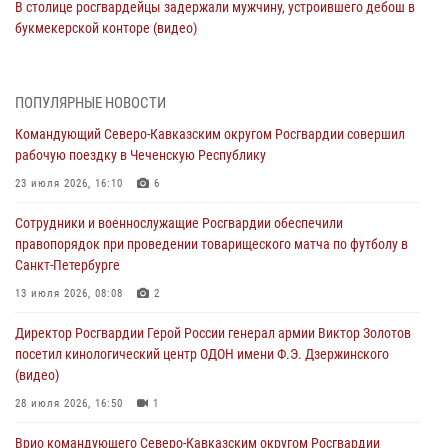
В столице росгвардейцы задержали мужчину, устроившего дебош в
букмекерской конторе (видео)
05 августа 2026, 13:25
1
В Удмуртии при силовой поддержке спецназа Росгвардии
ПОПУЛЯРНЫЕ НОВОСТИ
задержаны подозреваемые в мошенничестве под видом оказания
Командующий Северо-Кавказским округом Росгвардии совершил
оздоровительных услуг (видео)
рабочую поездку в Чеченскую Республику
05 августа 2026, 13:20
1
1
23 июля 2026, 16:10
6
В Москве дети сотрудников и военнослужащих Росгвардии
Сотрудники и военнослужащие Росгвардии обеспечили
посетили мастер-класс по художественной гимнастике
правопорядок при проведении товарищеского матча по футболу в
05 августа 2026, 13:00
3
Санкт-Петербурге
Офицеры Росгвардии и ветераны войск правопорядка почтили
13 июля 2026, 08:08
2
память генерала армии Ивана Кирилловича Яковлева
Директор Росгвардии Герой России генерал армии Виктор Золотов
05 августа 2026, 12:40
6
посетил кинологический центр ОДОН имени Ф.Э. Дзержинского
(видео)
Росгвардейцы приняли участие в акции «Волна памяти»,
посвящённой 83‑й годовщине освобождения Белгорода от
28 июля 2026, 16:50
1
немецко‑фашистских захватчиков
Врио командующего Северо-Кавказским округом Росгвардии