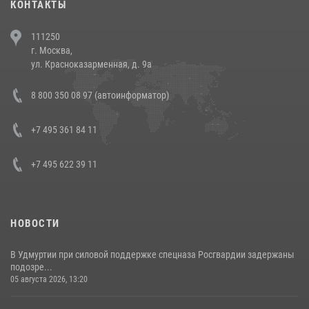
КОНТАКТЫ
В Челябинске росгвардейцы задержали злоумышленников,
111250
напавших на бригаду скорой помощи (видео)
г. Москва,
14 июля 2026, 12:20
1
ул. Красноказарменная, д. 9а
В Росгвардии прошла военно-научная конференция по обобщению
8 800 350 08 97 (автоинформатор)
боевого опыта
08 июля 2026, 07:01
+7 495 361 84 11
+7 495 622 39 11
НОВОСТИ
В Удмуртии при силовой поддержке спецназа Росгвардии задержаны
подозре...
05 августа 2026, 13:20