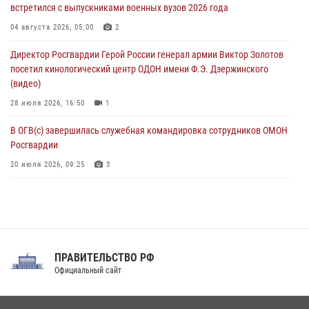
встретился с выпускниками военных вузов 2026 года
В Центральном округе Росгвардии прошли мероприятия к
108‑летию генерала армии И.К. Яковлева
04 августа 2026, 05:00
2
06 августа 2026, 13:24
Директор Росгвардии Герой России генерал армии Виктор Золотов
посетил кинологический центр ОДОН имени Ф.Э. Дзержинского
Росгвардейцы задержали мужчину, открывшего стрельбу в
(видео)
Подмосковье (видео)
28 июля 2026, 16:50
1
06 августа 2026, 12:35
1
В ОГВ(с) завершилась служебная командировка сотрудников ОМОН
Росгвардии
20 июля 2026, 09:25
3
Директор Росгвардии Герой России генерал армии Виктор Золотов
поздравил специалистов подразделений тыла с профессиональным
праздником
31 июля 2026, 21:01
ПРАВИТЕЛЬСТВО РФ
Праздник «Один день с Росгвардией» к 105-летию Центрального
Официальный сайт
округа прошел на Поклонной горе
18 июля 2026, 13:43
15
1