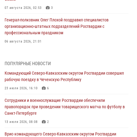
07 августа 2026, 02:53
3
Генерал-полковник Олег Плохой поздравил специалистов
организационно-штатных подразделений Росгвардии с
профессиональным праздником
06 августа 2026, 21:01
В Нижнем Новгороде состоялось Всероссийское совещание-
семинар по вопросам развития вневедомственной охраны
ПОПУЛЯРНЫЕ НОВОСТИ
Росгвардии (видео)
Командующий Северо-Кавказским округом Росгвардии совершил
06 августа 2026, 14:47
10
1
рабочую поездку в Чеченскую Республику
В Брянске сотрудники и военнослужащие Росгвардии почтили
23 июля 2026, 16:10
6
память Героя России Олега Визнюка
Сотрудники и военнослужащие Росгвардии обеспечили
06 августа 2026, 14:36
2
правопорядок при проведении товарищеского матча по футболу в
Санкт-Петербурге
В кинологическом центре Уральского округа Росгвардии почтили
память товарищей, погибших при исполнении воинского долга
13 июля 2026, 08:08
2
06 августа 2026, 13:29
5
Врио командующего Северо-Кавказским округом Росгвардии