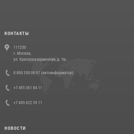
При силовой поддержке СОБР Росгвардии в Иркутской области
повели рейды по соблюдению миграционного законодательства
(видео)
30 июля 2026, 08:00
1
КОНТАКТЫ
В Челябинске росгвардейцы задержали злоумышленников,
111250
напавших на бригаду скорой помощи (видео)
г. Москва,
14 июля 2026, 12:20
1
ул. Красноказарменная, д. 9а
В Росгвардии прошла военно-научная конференция по обобщению
8 800 350 08 97 (автоинформатор)
боевого опыта
08 июля 2026, 07:01
+7 495 361 84 11
+7 495 622 39 11
НОВОСТИ