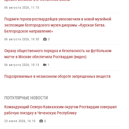
06 августа 2026, 11:15
Подвиги героев‑росгвардейцев увековечили в новой музейной
экспозиции белгородского музея‑диорамы «Курская битва.
Белгородское направление»
06 августа 2026, 10:30
3
Охрану общественного порядка и безопасность на футбольном
матче в Москве обеспечила Росгвардия (видео)
06 августа 2026, 10:13
1
Подозреваемые в незаконном обороте запрещенных веществ
задержаны в Дагестане при силовой поддержке Росгвардии
06 августа 2026, 09:00
ПОПУЛЯРНЫЕ НОВОСТИ
В Югре при силовой поддержке ОМОН Росгвардии задержаны
Командующий Северо-Кавказским округом Росгвардии совершил
подозреваемые в страховом мошенничестве
рабочую поездку в Чеченскую Республику
06 августа 2026, 08:56
2
1
23 июля 2026, 16:10
6
Офицер СОБР Росгвардии выступил на окружном юнармейском