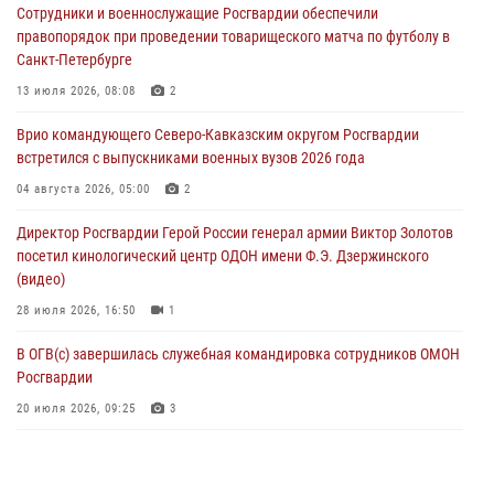
Сотрудники и военнослужащие Росгвардии обеспечили
форуме в Астрахани
правопорядок при проведении товарищеского матча по футболу в
06 августа 2026, 08:27
3
Санкт-Петербурге
Росгвардейцы задержали стрелявшего из пускового устройства
13 июля 2026, 08:08
2
рядом с жилыми домами в центре Санкт-Петербурга (видео)
Врио командующего Северо-Кавказским округом Росгвардии
06 августа 2026, 08:18
3
1
встретился с выпускниками военных вузов 2026 года
В Новосибирске спецназ Росгвардии оказал содействие при
04 августа 2026, 05:00
2
задержании подозреваемых в похищении человека и
Директор Росгвардии Герой России генерал армии Виктор Золотов
вымогательстве (видео)
посетил кинологический центр ОДОН имени Ф.Э. Дзержинского
06 августа 2026, 07:09
1
(видео)
28 июля 2026, 16:50
1
В ОГВ(с) завершилась служебная командировка сотрудников ОМОН
Росгвардии
20 июля 2026, 09:25
3
Директор Росгвардии Герой России генерал армии Виктор Золотов
поздравил специалистов подразделений тыла с профессиональным