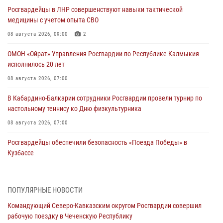
Росгвардейцы в ЛНР совершенствуют навыки тактической
медицины с учетом опыта СВО
08 августа 2026, 09:00
2
ОМОН «Ойрат» Управления Росгвардии по Республике Калмыкия
исполнилось 20 лет
08 августа 2026, 07:00
В Кабардино-Балкарии сотрудники Росгвардии провели турнир по
настольному теннису ко Дню физкультурника
08 августа 2026, 07:00
Росгвардейцы обеспечили безопасность «Поезда Победы» в
Кузбассе
08 августа 2026, 07:00
Военнослужащие Софринской бригады Росгвардии встретились с
ПОПУЛЯРНЫЕ НОВОСТИ
участником патриотического проекта «Дорогой Ломоносова —
Командующий Северо-Кавказским округом Росгвардии совершил
дорогой к Победе в СВО» (видео)
рабочую поездку в Чеченскую Республику
08 августа 2026, 07:00
2
1