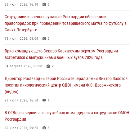
23 июля 2026, 16:10
6
В Москве росгвардейцы оказали помощь медикам и девушке с
Сотрудники и военнослужащие Росгвардии обеспечили
ограниченными возможностями здоровья (видео)
правопорядок при проведении товарищеского матча по футболу в
08 августа 2026, 06:32
1
Санкт-Петербурге
Спецназ Росгвардии в Марий Эл почтил память товарища на
13 июля 2026, 08:08
2
тактическом турнире (видео)
Врио командующего Северо-Кавказским округом Росгвардии
08 августа 2026, 06:15
9
1
встретился с выпускниками военных вузов 2026 года
День физкультурника в Уральском округе Росгвардии отметили
04 августа 2026, 05:00
2
турнирами, мастер-классами и легкоатлетическими забегами
Директор Росгвардии Герой России генерал армии Виктор Золотов
08 августа 2026, 06:03
9
посетил кинологический центр ОДОН имени Ф.Э. Дзержинского
(видео)
28 июля 2026, 16:50
1
В ОГВ(с) завершилась служебная командировка сотрудников ОМОН
Росгвардии
20 июля 2026, 09:25
3