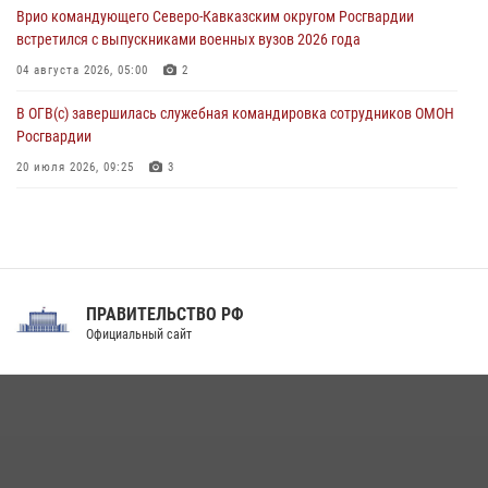
Врио командующего Северо-Кавказским округом Росгвардии
05 августа 2026, 12:13
1
встретился с выпускниками военных вузов 2026 года
04 августа 2026, 05:00
2
В ОГВ(с) завершилась служебная командировка сотрудников ОМОН
Росгвардии
20 июля 2026, 09:25
3
Директор Росгвардии Герой России генерал армии Виктор Золотов
поздравил специалистов подразделений тыла с профессиональным
праздником
31 июля 2026, 21:01
ПРАВИТЕЛЬСТВО РФ
Праздник «Один день с Росгвардией» к 105-летию Центрального
Официальный сайт
округа прошел на Поклонной горе
18 июля 2026, 13:43
15
1
При силовой поддержке СОБР Росгвардии в Иркутской области
повели рейды по соблюдению миграционного законодательства
(видео)