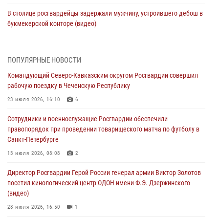
В столице росгвардейцы задержали мужчину, устроившего дебош в
букмекерской конторе (видео)
05 августа 2026, 13:25
1
В Удмуртии при силовой поддержке спецназа Росгвардии
ПОПУЛЯРНЫЕ НОВОСТИ
задержаны подозреваемые в мошенничестве под видом оказания
Командующий Северо-Кавказским округом Росгвардии совершил
оздоровительных услуг (видео)
рабочую поездку в Чеченскую Республику
05 августа 2026, 13:20
1
1
23 июля 2026, 16:10
6
В Москве дети сотрудников и военнослужащих Росгвардии
Сотрудники и военнослужащие Росгвардии обеспечили
посетили мастер-класс по художественной гимнастике
правопорядок при проведении товарищеского матча по футболу в
05 августа 2026, 13:00
3
Санкт-Петербурге
Офицеры Росгвардии и ветераны войск правопорядка почтили
13 июля 2026, 08:08
2
память генерала армии Ивана Кирилловича Яковлева
Директор Росгвардии Герой России генерал армии Виктор Золотов
05 августа 2026, 12:40
6
посетил кинологический центр ОДОН имени Ф.Э. Дзержинского
(видео)
Росгвардейцы приняли участие в акции «Волна памяти»,
посвящённой 83‑й годовщине освобождения Белгорода от
28 июля 2026, 16:50
1
немецко‑фашистских захватчиков