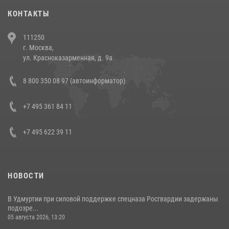
30 июля 2026, 08:00
1
КОНТАКТЫ
В Челябинске росгвардейцы задержали злоумышленников,
111250
напавших на бригаду скорой помощи (видео)
г. Москва,
14 июля 2026, 12:20
1
ул. Красноказарменная, д. 9а
В Росгвардии прошла военно-научная конференция по обобщению
8 800 350 08 97 (автоинформатор)
боевого опыта
08 июля 2026, 07:01
+7 495 361 84 11
+7 495 622 39 11
НОВОСТИ
В Удмуртии при силовой поддержке спецназа Росгвардии задержаны
подозре...
05 августа 2026, 13:20