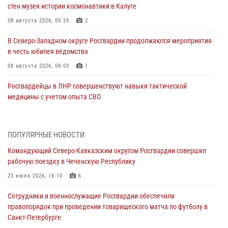
стен музея истории космонавтики в Калуге
08 августа 2026, 09:29
2
В Северо-Западном округе Росгвардии продолжаются мероприятия
в честь юбилея ведомства
08 августа 2026, 09:03
1
Росгвардейцы в ЛНР совершенствуют навыки тактической
медицины с учетом опыта СВО
08 августа 2026, 09:00
2
Росгвардейцы обеспечили безопасность «Поезда Победы» в
ПОПУЛЯРНЫЕ НОВОСТИ
Кузбассе
Командующий Северо-Кавказским округом Росгвардии совершил
08 августа 2026, 07:00
рабочую поездку в Чеченскую Республику
В Кабардино-Балкарии сотрудники Росгвардии провели турнир по
23 июля 2026, 16:10
6
настольному теннису ко Дню физкультурника
Сотрудники и военнослужащие Росгвардии обеспечили
08 августа 2026, 07:00
правопорядок при проведении товарищеского матча по футболу в
Санкт-Петербурге
Военнослужащие Софринской бригады Росгвардии встретились с