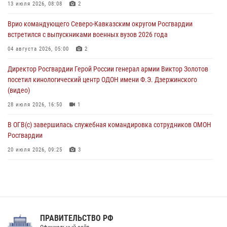
участником патриотического проекта «Дорогой Ломоносова —
13 июля 2026, 08:08
2
дорогой к Победе в СВО» (видео)
Врио командующего Северо-Кавказским округом Росгвардии
08 августа 2026, 07:00
2
1
встретился с выпускниками военных вузов 2026 года
ОМОН «Ойрат» Управления Росгвардии по Республике Калмыкия
04 августа 2026, 05:00
2
исполнилось 20 лет
Директор Росгвардии Герой России генерал армии Виктор Золотов
08 августа 2026, 07:00
посетил кинологический центр ОДОН имени Ф.Э. Дзержинского
(видео)
28 июля 2026, 16:50
1
В ОГВ(с) завершилась служебная командировка сотрудников ОМОН
Росгвардии
20 июля 2026, 09:25
3
Директор Росгвардии Герой России генерал армии Виктор Золотов
поздравил специалистов подразделений тыла с профессиональным
праздником
31 июля 2026, 21:01
ПРАВИТЕЛЬСТВО РФ
Праздник «Один день с Росгвардией» к 105-летию Центрального