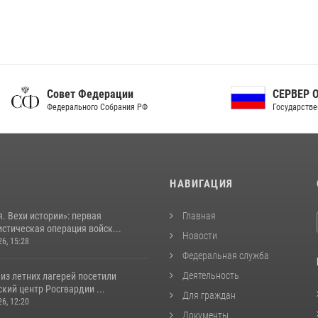
ет Федерации
СЕРВЕР ОРГАНОВ
рального Собрания РФ
Государственной власти РФ
И
НАВИГАЦИЯ
. Вехи истории»: первая
Главная
стическая операция войск...
Новости
26, 15:28
Федеральная служба
Деятельность
из летних лагерей посетили
кий центр Росгвардии ...
Для граждан
26, 12:20
Документы