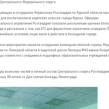
 Центрального Федерального округа.
ужащие и сотрудники Управления Росгвардии по Курской области про
 для воспитанников кадетских классов города Курска. Офицеры
иального управления Росгвардии показали школьникам хроники блок
да и рассказали о том, как 872 дня фашистские захватчики осаждали Л
ожнейших условиях люди жили и работали в блокадном городе.
ное мероприятие провели сотрудники вневедомственной охраны Упр
ии по Липецкой области в кадетской школе Липецка №43 имени Ковр
ейцы совместно с учащимися подшефных образовательных учреждений
ры воинских частей и личный состав Центрального округа Росгварди
ных 80-летию со Дня снятия блокады Ленинграда.