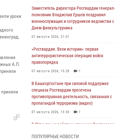
Заместитель директора Росгвардии генерал-
полковник Владислав Ершов поздравил
вели уроки
военнослужащих и сотрудников ведомства с
Днем физкультурника
адного
енинград,
07 августа 2026, 21:01
«Росгвардия. Вехи истории»: первая
антитеррористическая операция войск
авления
правопорядка
ижных А.П.
 приняли
07 августа 2026, 15:28
1
В Башкортостане при силовой поддержке
спецназа Росгвардии пресечена
и приняли
противоправная деятельность, связанная с
пропагандой терроризма (видео)
07 августа 2026, 13:30
1
В Югре при содействии спецназа Росгвардии
пресечено более 180 нарушений
ПОПУЛЯРНЫЕ НОВОСТИ
миграционного законодательства