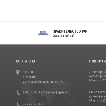
ПРАВИТЕЛЬСТВО РФ
Сов
Официальный сайт
Феде
КОНТАКТЫ
НОВОСТ
«Росгвардия
111250
антитеррори
г. Москва,
07 августа 20
ул. Красноказарменная, д. 9а
Юные гости 
8 800 350 08 97 (автоинформатор)
кинологичес
07 августа 20
+7 495 361 84 11