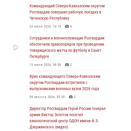
Командующий Северо-Кавказским округом
07 августа 2026, 12:54
Росгвардии совершил рабочую поездку в
Тонувшего ребенка спас росгвардеец в
Чеченскую Республику
Краснодарском крае
23 июля 2026, 16:10
6
07 августа 2026, 12:37
Сотрудники и военнослужащие Росгвардии
Юные гости из летних лагерей посетили
обеспечили правопорядок при проведении
кинологический центр Росгвардии (видео)
товарищеского матча по футболу в Санкт-
Петербурге
07 августа 2026, 12:20
3
1
13 июля 2026, 08:08
2
Представители ФСБ России по Уральскому
округу Росгвардии и ветераны военной
Врио командующего Северо-Кавказским
контрразведки почтили память Николая
округом Росгвардии встретился с
Кузнецова
выпускниками военных вузов 2026 года
07 августа 2026, 12:00
4
04 августа 2026, 05:00
2
Ветеран войск правопорядка генерал-майор
Директор Росгвардии Герой России генерал
Иван Пияшев – герой выпуска «Легенды
армии Виктор Золотов посетил
армии с Александром Маршалом»
кинологический центр ОДОН имени Ф.Э.
Дзержинского (видео)
07 августа 2026, 12:00