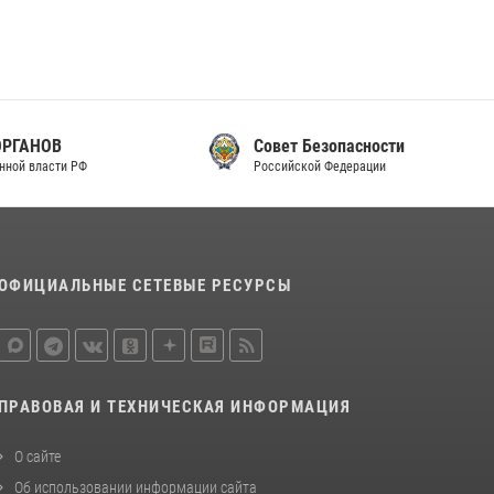
законодательства (видео)
30 июля 2026, 08:00
1
В Челябинске росгвардейцы задержали
злоумышленников, напавших на бригаду
скорой помощи (видео)
Совет Безопасности
Российской Федерации
14 июля 2026, 12:20
1
В Росгвардии прошла военно-научная
конференция по обобщению боевого опыта
08 июля 2026, 07:01
ОФИЦИАЛЬНЫЕ СЕТЕВЫЕ РЕСУРСЫ
ПРАВОВАЯ И ТЕХНИЧЕСКАЯ ИНФОРМАЦИЯ
О сайте
Об использовании информации сайта