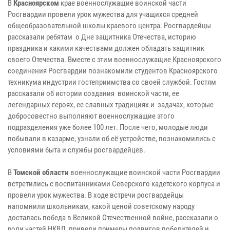
В
Красноярском
крае военнослужащие воинской части
Росгвардии провели урок мужества для учащихся средней
общеобразовательной школы краевого центра. Росгвардейцы
рассказали ребятам о Дне защитника Отечества, историю
праздника и какими качествами должен обладать защитник
своего Отечества. Вместе с этим военнослужащие Красноярского
соединения Росгвардии познакомили студентов Красноярского
техникума индустрии гостеприимства со своей службой. Гостям
рассказали об истории создания воинской части, ее
легендарных героях, ее славных традициях и задачах, которые
добросовестно выполняют военнослужащие этого
подразделения уже более 100 лет. После чего, молодые люди
побывали в казарме, узнали об её устройстве, познакомились с
условиями быта и службы росгвардейцев.
В
Томской области
военнослужащие воинской части Росгвардии
встретились с воспитанниками Северского кадетского корпуса и
провели урок мужества. В ходе встречи росгвардейцы
напомнили школьникам, какой ценой советскому народу
досталась победа в Великой Отечественной войне, рассказали о
роли частей НКВД, привели примеры подвигов победителей и