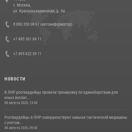
г. Москва,
14 июля 2026, 12:20
1
ул. Красноказарменная, д. 9а
Состоялась рабочая встреча директора Росгвардии Героя России
8 800 350 08 97 (автоинформатор)
генерала армии Виктора Золотова с заместителем полномочного
представителя Президента Российской Федерации в Северо-
Кавказском федеральном округе Виталием Кузнецовым
+7 495 361 84 11
30 июля 2026, 15:35
4
+7 495 622 39 11
НОВОСТИ
В ЛНР росгвардейцы провели тренировку по единоборствам для
юных воспит...
08 августа 2026, 13:00
Росгвардейцы в ЛНР совершенствуют навыки тактической медицины
с учетом...
08 августа 2026, 09:00