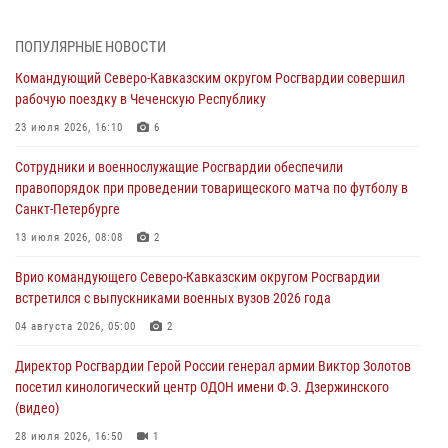
08 августа 2026, 07:00
2
1
ПОПУЛЯРНЫЕ НОВОСТИ
В Кабардино-Балкарии сотрудники Росгвардии провели турнир по
Командующий Северо-Кавказским округом Росгвардии совершил
настольному теннису ко Дню физкультурника
рабочую поездку в Чеченскую Республику
08 августа 2026, 07:00
23 июля 2026, 16:10
6
Росгвардейцы обеспечили безопасность «Поезда Победы» в
Сотрудники и военнослужащие Росгвардии обеспечили
Кузбассе
правопорядок при проведении товарищеского матча по футболу в
08 августа 2026, 07:00
Санкт-Петербурге
ОМОН «Ойрат» Управления Росгвардии по Республике Калмыкия
13 июля 2026, 08:08
2
исполнилось 20 лет
Врио командующего Северо-Кавказским округом Росгвардии
08 августа 2026, 07:00
встретился с выпускниками военных вузов 2026 года
В Москве росгвардейцы оказали помощь медикам и девушке с
04 августа 2026, 05:00
2
ограниченными возможностями здоровья (видео)
Директор Росгвардии Герой России генерал армии Виктор Золотов
08 августа 2026, 06:32
1
посетил кинологический центр ОДОН имени Ф.Э. Дзержинского
(видео)
28 июля 2026, 16:50
1