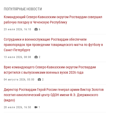
Представители ФСБ России по Уральскому округу Росгвардии и
ПОПУЛЯРНЫЕ НОВОСТИ
ветераны военной контрразведки почтили память Николая
Командующий Северо-Кавказским округом Росгвардии совершил
Кузнецова
рабочую поездку в Чеченскую Республику
07 августа 2026, 12:00
4
23 июля 2026, 16:10
6
Росгвардейцы пресекли попытку руферов подняться на крышу
Сотрудники и военнослужащие Росгвардии обеспечили
Смольного собора в Санкт-Петербурге (видео)
правопорядок при проведении товарищеского матча по футболу в
07 августа 2026, 11:34
3
1
Санкт-Петербурге
В Курске росгвардейцы провели занятие по основам
13 июля 2026, 08:08
2
взрывобезопасности
Врио командующего Северо-Кавказским округом Росгвардии
07 августа 2026, 11:33
встретился с выпускниками военных вузов 2026 года
Рэпер ST посетил раненых росгвардейцев в Главном военном
04 августа 2026, 05:00
2
клиническом госпитале ведомства
Директор Росгвардии Герой России генерал армии Виктор Золотов
07 августа 2026, 11:18
2
посетил кинологический центр ОДОН имени Ф.Э. Дзержинского
(видео)
28 июля 2026, 16:50
1