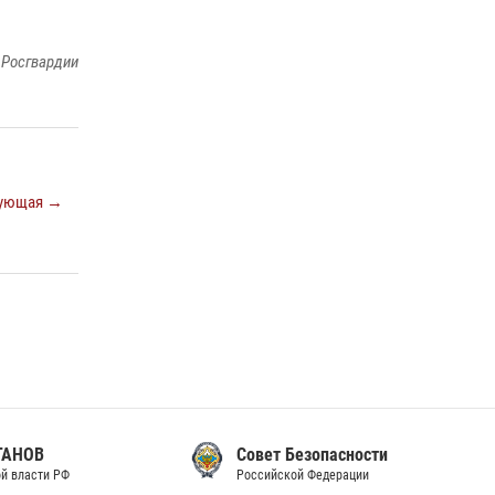
законодательства (видео)
30 июля 2026, 08:00
1
 Росгвардии
В Челябинске росгвардейцы задержали
злоумышленников, напавших на бригаду
скорой помощи (видео)
14 июля 2026, 12:20
1
ующая →
В Росгвардии прошла военно-научная
конференция по обобщению боевого опыта
08 июля 2026, 07:01
Совет Безопасности
Российской Федерации