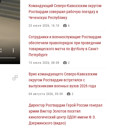
Командующий Северо-Кавказским округом
07 августа 2026, 12:54
Росгвардии совершил рабочую поездку в
Тонувшего ребенка спас росгвардеец в
Чеченскую Республику
Краснодарском крае
23 июля 2026, 16:10
6
07 августа 2026, 12:37
Сотрудники и военнослужащие Росгвардии
Юные гости из летних лагерей посетили
обеспечили правопорядок при проведении
кинологический центр Росгвардии (видео)
товарищеского матча по футболу в Санкт-
Петербурге
07 августа 2026, 12:20
3
1
13 июля 2026, 08:08
2
Ветеран войск правопорядка генерал-майор
Иван Пияшев – герой выпуска «Легенды
Врио командующего Северо-Кавказским
армии с Александром Маршалом»
округом Росгвардии встретился с
выпускниками военных вузов 2026 года
07 августа 2026, 12:00
04 августа 2026, 05:00
2
Представители ФСБ России по Уральскому
округу Росгвардии и ветераны военной
Директор Росгвардии Герой России генерал
контрразведки почтили память Николая
армии Виктор Золотов посетил
Кузнецова
кинологический центр ОДОН имени Ф.Э.
Дзержинского (видео)
07 августа 2026, 12:00
4