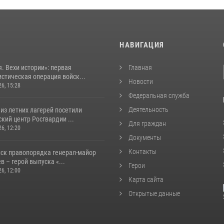
И
НАВИГАЦИЯ
. Вехи истории»: первая
Главная
стическая операция войск...
Новости
26, 15:28
Федеральная служба
Деятельность
из летних лагерей посетили
кий центр Росгвардии ...
Для граждан
26, 12:20
Документы
Контакты
йск правопорядка генерал-майор
 – герой выпуска «...
Герои
26, 12:00
Карта сайта
Открытые данные