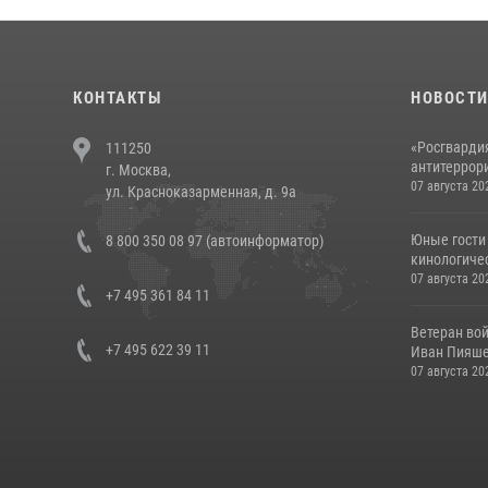
КОНТАКТЫ
НОВОСТ
«Росгвардия
111250
антитеррори
г. Москва,
07 августа 20
ул. Красноказарменная, д. 9а
Юные гости 
8 800 350 08 97 (автоинформатор)
кинологичес
07 августа 20
+7 495 361 84 11
Ветеран во
+7 495 622 39 11
Иван Пияшев
07 августа 20