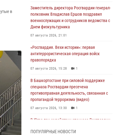
Заместитель директора Росгвардии генерал-
утые в
полковник Владислав Ершов поздравил
военнослужащих и сотрудников ведомства с
Днем физкультурника
07 августа 2026, 21:01
«Росгвардия. Вехи истории»: первая
антитеррористическая операция войск
правопорядка
07 августа 2026, 15:28
1
В Башкортостане при силовой поддержке
спецназа Росгвардии пресечена
противоправная деятельность, связанная с
пропагандой терроризма (видео)
07 августа 2026, 13:30
1
В Югре при содействии спецназа Росгвардии
пресечено более 180 нарушений
ПОПУЛЯРНЫЕ НОВОСТИ
миграционного законодательства