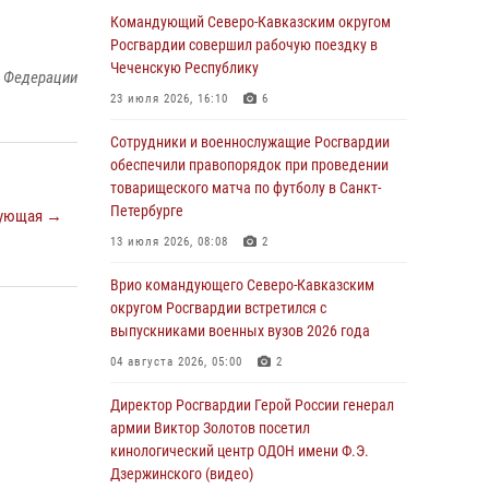
погибших при исполнении воинского долга
Командующий Северо-Кавказским округом
Росгвардии совершил рабочую поездку в
06 августа 2026, 13:29
5
Чеченскую Республику
й Федерации
В Центральном округе Росгвардии прошли
23 июля 2026, 16:10
6
мероприятия к 108‑летию генерала армии
И.К. Яковлева
Сотрудники и военнослужащие Росгвардии
обеспечили правопорядок при проведении
06 августа 2026, 13:24
товарищеского матча по футболу в Санкт-
Росгвардейцы задержали мужчину,
Петербурге
ующая →
открывшего стрельбу в Подмосковье (видео)
13 июля 2026, 08:08
2
06 августа 2026, 12:35
1
Врио командующего Северо-Кавказским
Росгвардейцы провели выставку вооружения
округом Росгвардии встретился с
для участников сбора «Гвардеец» в Пензе
выпускниками военных вузов 2026 года
(видео)
04 августа 2026, 05:00
2
06 августа 2026, 12:00
2
1
Директор Росгвардии Герой России генерал
В Курске росгвардейцы приняли участие в
армии Виктор Золотов посетил
митинге, посвященном второй годовщине
кинологический центр ОДОН имени Ф.Э.
вторжения ВСУ на территорию области
Дзержинского (видео)