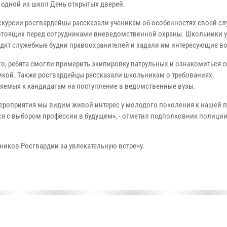
 одной из школ День открытых дверей.
кскурсии росгвардейцы рассказали ученикам об особенностях своей с
 стоящих перед сотрудниками вневедомственной охраны. Школьники 
одят служебные будни правоохранителей и задали им интересующие в
го, ребята смогли примерить экипировку патрульных и ознакомиться с
икой. Также росгвардейцы рассказали школьникам о требованиях,
яемых к кандидатам на поступление в ведомственные вузы.
мероприятия мы видим живой интерес у молодого поколения к нашей 
ься с выбором профессии в будущем», - отметил подполковник полици
ников Росгвардии за увлекательную встречу.