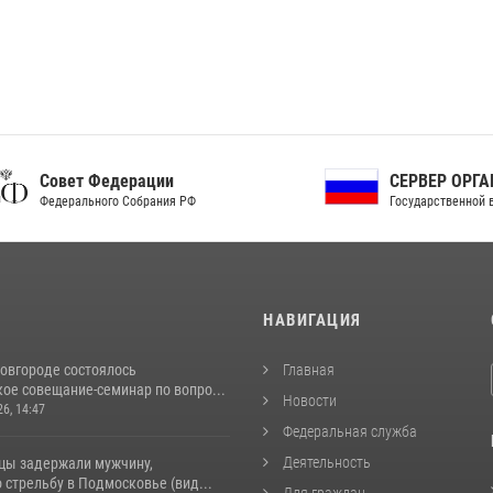
ет Федерации
СЕРВЕР ОРГАНОВ
рального Собрания РФ
Государственной власти РФ
И
НАВИГАЦИЯ
овгороде состоялось
Главная
ое совещание-семинар по вопро...
Новости
26, 14:47
Федеральная служба
Деятельность
цы задержали мужчину,
стрельбу в Подмосковье (вид...