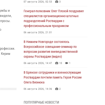
07 августа 2026, 02:53
3
лужбы и
Генерал-полковник Олег Плохой поздравил
увидели,
специалистов организационно-штатных
опросы.
подразделений Росгвардии с
профессиональным праздником
о
06 августа 2026, 21:01
В Нижнем Новгороде состоялось
Всероссийское совещание-семинар по
профессии.
вопросам развития вневедомственной
и Керим
охраны Росгвардии (видео)
06 августа 2026, 14:47
10
1
В Брянске сотрудники и военнослужащие
Росгвардии почтили память Героя России
Олега Визнюка
06 августа 2026, 14:36
2
В кинологическом центре Уральского округа
ПОПУЛЯРНЫЕ НОВОСТИ
Росгвардии почтили память товарищей,