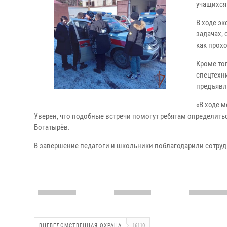
учащихся
В ходе э
задачах,
как прох
Кроме то
спецтехн
предъявл
«В ходе 
Уверен, что подобные встречи помогут ребятам определит
Богатырёв.
В завершение педагоги и школьники поблагодарили сотруд
ВНЕВЕДОМСТВЕННАЯ ОХРАНА
16110