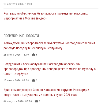
10 августа 2026, 13:40
Росгвардия обеспечила безопасность проведения массовых
мероприятий в Москве (видео)
10 августа 2026, 13:12
3
1
В Югре росгвардейцы приняли участие в памятном мероприятии,
ПОПУЛЯРНЫЕ НОВОСТИ
посвященном 82-летию окончания Ленинградской битвы
Командующий Северо-Кавказским округом Росгвардии совершил
10 августа 2026, 13:00
1
рабочую поездку в Чеченскую Республику
В Кировской области состоялось открытие мемориальной доски в
23 июля 2026, 16:10
6
честь геройски погибшего в зоне СВО росгвардейца (видео)
Сотрудники и военнослужащие Росгвардии обеспечили
10 августа 2026, 13:00
8
1
правопорядок при проведении товарищеского матча по футболу в
Санкт-Петербурге
В Ленобласти сотрудники Росгвардии и полиции задержали
разыскиваемого опасного рецидивиста, подозреваемого в
13 июля 2026, 08:08
2
совершении особо тяжкого преступления (видео)
Врио командующего Северо-Кавказским округом Росгвардии
10 августа 2026, 12:38
1
встретился с выпускниками военных вузов 2026 года
Сотрудники Росгвардии провели оперативно-профилактическое
04 августа 2026, 05:00
2