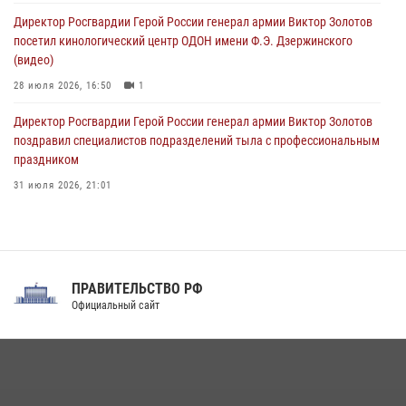
мероприятие «Оружие» в Тамбовской области
Директор Росгвардии Герой России генерал армии Виктор Золотов
10 августа 2026, 12:00
1
посетил кинологический центр ОДОН имени Ф.Э. Дзержинского
(видео)
28 июля 2026, 16:50
1
Директор Росгвардии Герой России генерал армии Виктор Золотов
поздравил специалистов подразделений тыла с профессиональным
праздником
31 июля 2026, 21:01
В ОГВ(с) завершилась служебная командировка сотрудников ОМОН
Росгвардии
20 июля 2026, 09:25
3
ПРАВИТЕЛЬСТВО РФ
Праздник «Один день с Росгвардией» к 105-летию Центрального
Официальный сайт
округа прошел на Поклонной горе
18 июля 2026, 13:43
15
1
В Нижнем Новгороде состоялось Всероссийское совещание-
семинар по вопросам развития вневедомственной охраны