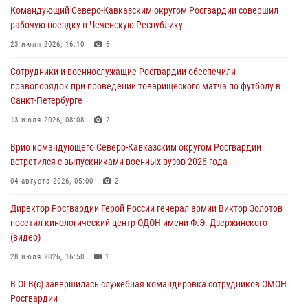
Командующий Северо-Кавказским округом Росгвардии совершил
Кузнецова
рабочую поездку в Чеченскую Республику
07 августа 2026, 12:00
4
23 июля 2026, 16:10
6
Росгвардейцы пресекли попытку руферов подняться на крышу
Сотрудники и военнослужащие Росгвардии обеспечили
Смольного собора в Санкт-Петербурге (видео)
правопорядок при проведении товарищеского матча по футболу в
07 августа 2026, 11:34
3
1
Санкт-Петербурге
В Курске росгвардейцы провели занятие по основам
13 июля 2026, 08:08
2
взрывобезопасности
Врио командующего Северо-Кавказским округом Росгвардии
07 августа 2026, 11:33
встретился с выпускниками военных вузов 2026 года
Рэпер ST посетил раненых росгвардейцев в Главном военном
04 августа 2026, 05:00
2
клиническом госпитале ведомства
Директор Росгвардии Герой России генерал армии Виктор Золотов
07 августа 2026, 11:18
2
посетил кинологический центр ОДОН имени Ф.Э. Дзержинского
(видео)
28 июля 2026, 16:50
1
В ОГВ(с) завершилась служебная командировка сотрудников ОМОН
Росгвардии