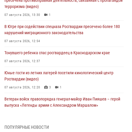
пресечена противоправная деятельность, связанная с пропагандой
терроризма (видео)
07 августа 2026, 13:30
1
В Югре при содействии спецназа Росгвардии пресечено более 180
нарушений миграционного законодательства
07 августа 2026, 12:54
Тонувшего ребенка спас росгвардеец в Краснодарском крае
07 августа 2026, 12:37
Юные гости из летних лагерей посетили кинологический центр
Росгвардии (видео)
07 августа 2026, 12:20
3
1
Ветеран войск правопорядка генерал-майор Иван Пияшев – герой
выпуска «Легенды армии с Александром Маршалом»
07 августа 2026, 12:00
Представители ФСБ России по Уральскому округу Росгвардии и
ПОПУЛЯРНЫЕ НОВОСТИ
ветераны военной контрразведки почтили память Николая