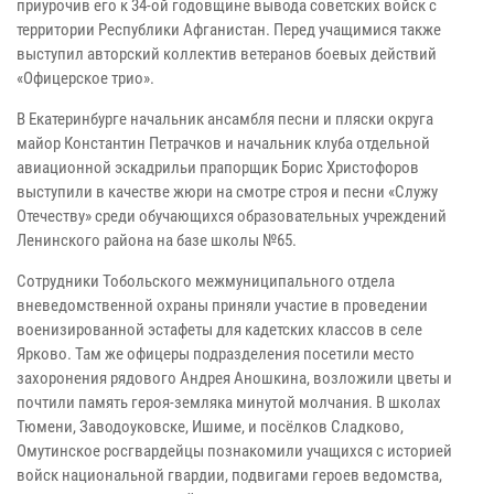
приурочив его к 34-ой годовщине вывода советских войск с
территории Республики Афганистан. Перед учащимися также
выступил авторский коллектив ветеранов боевых действий
«Офицерское трио».
В Екатеринбурге начальник ансамбля песни и пляски округа
майор Константин Петрачков и начальник клуба отдельной
авиационной эскадрильи прапорщик Борис Христофоров
выступили в качестве жюри на смотре строя и песни «Служу
Отечеству» среди обучающихся образовательных учреждений
Ленинского района на базе школы №65.
Сотрудники Тобольского межмуниципального отдела
вневедомственной охраны приняли участие в проведении
военизированной эстафеты для кадетских классов в селе
Ярково. Там же офицеры подразделения посетили место
захоронения рядового Андрея Аношкина, возложили цветы и
почтили память героя-земляка минутой молчания. В школах
Тюмени, Заводоуковске, Ишиме, и посёлков Сладково,
Омутинское росгвардейцы познакомили учащихся с историей
войск национальной гвардии, подвигами героев ведомства,