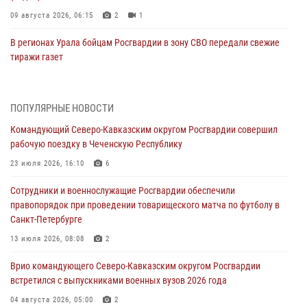
09 августа 2026, 06:15
2
1
В регионах Урала бойцам Росгвардии в зону СВО передали свежие
тиражи газет
09 августа 2026, 05:00
Росгвардейцы провели занятие по стрелковой подготовке для
ПОПУЛЯРНЫЕ НОВОСТИ
воспитанников Центра детского, юношеского туризма и
Командующий Северо-Кавказским округом Росгвардии совершил
краеведения Луганской Народной Республики
рабочую поездку в Чеченскую Республику
09 августа 2026, 05:00
23 июля 2026, 16:10
6
Всероссийская ведомственная акции «Каникулы с Росгвардией
Сотрудники и военнослужащие Росгвардии обеспечили
проходит в Сибири
правопорядок при проведении товарищеского матча по футболу в
09 августа 2026, 04:00
5
Санкт-Петербурге
Росгвардейцы провели патриотическое занятие для детей на
13 июля 2026, 08:08
2
Поклонной горе в Москве (видео)
Врио командующего Северо-Кавказским округом Росгвардии
08 августа 2026, 14:10
3
1
встретился с выпускниками военных вузов 2026 года
В ЛНР росгвардейцы провели тренировку по единоборствам для
04 августа 2026, 05:00
2