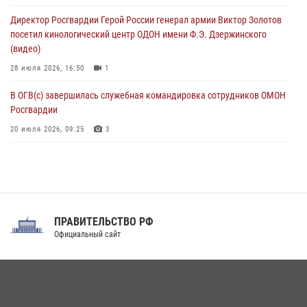
юных воспитанников спортивной школы
Директор Росгвардии Герой России генерал армии Виктор Золотов
08 августа 2026, 13:00
1
посетил кинологический центр ОДОН имени Ф.Э. Дзержинского
(видео)
28 июля 2026, 16:50
1
В ОГВ(с) завершилась служебная командировка сотрудников ОМОН
Росгвардии
20 июля 2026, 09:25
3
Директор Росгвардии Герой России генерал армии Виктор Золотов
поздравил специалистов подразделений тыла с профессиональным
праздником
31 июля 2026, 21:01
ПРАВИТЕЛЬСТВО РФ
Праздник «Один день с Росгвардией» к 105-летию Центрального
Официальный сайт
округа прошел на Поклонной горе
18 июля 2026, 13:43
15
1
При силовой поддержке СОБР Росгвардии в Иркутской области