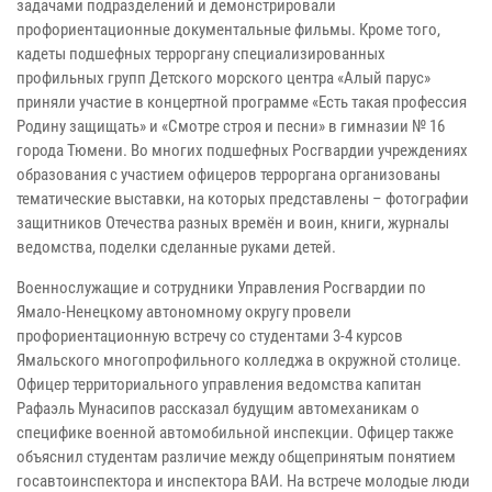
задачами подразделений и демонстрировали
профориентационные документальные фильмы. Кроме того,
кадеты подшефных терроргану специализированных
профильных групп Детского морского центра «Алый парус»
приняли участие в концертной программе «Есть такая профессия
Родину защищать» и «Смотре строя и песни» в гимназии № 16
города Тюмени. Во многих подшефных Росгвардии учреждениях
образования с участием офицеров терроргана организованы
тематические выставки, на которых представлены – фотографии
защитников Отечества разных времён и воин, книги, журналы
ведомства, поделки сделанные руками детей.
Военнослужащие и сотрудники Управления Росгвардии по
Ямало-Ненецкому автономному округу провели
профориентационную встречу со студентами 3-4 курсов
Ямальского многопрофильного колледжа в окружной столице.
Офицер территориального управления ведомства капитан
Рафаэль Мунасипов рассказал будущим автомеханикам о
специфике военной автомобильной инспекции. Офицер также
объяснил студентам различие между общепринятым понятием
госавтоинспектора и инспектора ВАИ. На встрече молодые люди