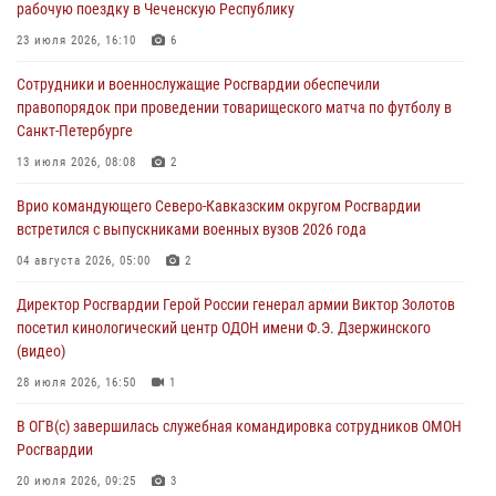
рабочую поездку в Чеченскую Республику
«Гвардеец» в Пензе (видео)
23 июля 2026, 16:10
6
06 августа 2026, 12:00
2
1
Сотрудники и военнослужащие Росгвардии обеспечили
В Курске росгвардейцы приняли участие в митинге, посвященном
правопорядок при проведении товарищеского матча по футболу в
второй годовщине вторжения ВСУ на территорию области
Санкт-Петербурге
06 августа 2026, 11:56
4
13 июля 2026, 08:08
2
В Санкт-Петербурге наряд Росгвардии задержал правонарушителя,
Врио командующего Северо-Кавказским округом Росгвардии
угрожавшего подростку травматическим пистолетом
встретился с выпускниками военных вузов 2026 года
06 августа 2026, 11:33
1
04 августа 2026, 05:00
2
В Зауралье при содействии СОБР Росгвардии ликвидирована
Директор Росгвардии Герой России генерал армии Виктор Золотов
крупная нарколаборатория
посетил кинологический центр ОДОН имени Ф.Э. Дзержинского
06 августа 2026, 11:27
(видео)
28 июля 2026, 16:50
1
В ОГВ(с) завершилась служебная командировка сотрудников ОМОН
Росгвардии
20 июля 2026, 09:25
3