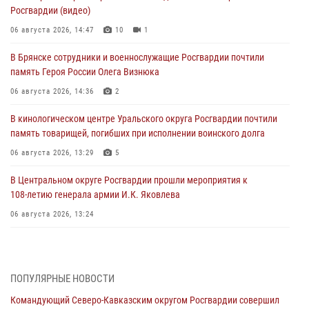
Росгвардии (видео)
06 августа 2026, 14:47
10
1
В Брянске сотрудники и военнослужащие Росгвардии почтили
память Героя России Олега Визнюка
06 августа 2026, 14:36
2
В кинологическом центре Уральского округа Росгвардии почтили
память товарищей, погибших при исполнении воинского долга
06 августа 2026, 13:29
5
В Центральном округе Росгвардии прошли мероприятия к
108‑летию генерала армии И.К. Яковлева
06 августа 2026, 13:24
Росгвардейцы задержали мужчину, открывшего стрельбу в
Подмосковье (видео)
06 августа 2026, 12:35
1
ПОПУЛЯРНЫЕ НОВОСТИ
Командующий Северо-Кавказским округом Росгвардии совершил
Росгвардейцы провели выставку вооружения для участников сбора