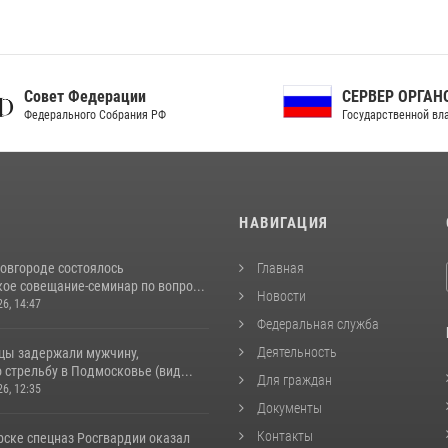
ет Федерации
СЕРВЕР ОРГАНОВ
рального Собрания РФ
Государственной власти РФ
И
НАВИГАЦИЯ
овгороде состоялось
Главная
ое совещание-семинар по вопро...
Новости
26, 14:47
Федеральная служба
Деятельность
цы задержали мужчину,
стрельбу в Подмосковье (вид...
Для граждан
26, 12:35
Документы
Контакты
рске спецназ Росгвардии оказал