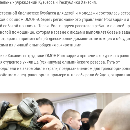
тельных учреждений Кузбасса и Республики Хакасия.
рственной библиотеке Кузбасса для детей и молодёжи состоялась встр
ов с бойцом ОМОН «Оберег» регионального управления Росгвардии и 
й собакой по кличке Терри. Росгвардеец рассказал ребятам о своей п
оногой помощнице, которая наравне с людьми выполняет боевые зада
стрировал приёмы общей дрессировки домашних питомцев и обсуди
ами их личный опыт общения с животными.
лике Хакасия сотрудники ОМОН Росгвардии провели экскурсию в рас
я студентов училища (техникума) олимпийского резерва. Путь от
одолели на автомобиле «Урал», предназначенном для транспортиров
ройством спецтранспорта и примерить на себя роли бойцов, отправив