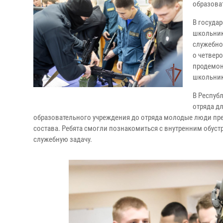
образова
В госуда
школьник
служебно
о четвер
продемон
школьник
В Респуб
отряда дл
образовательного учреждения до отряда молодые люди пре
состава. Ребята смогли познакомиться с внутренним обуст
служебную задачу.