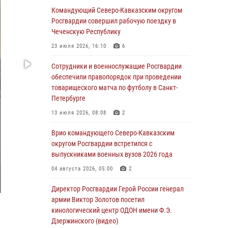
Командующий Северо-Кавказским округом
06 августа 2026, 13:24
Росгвардии совершил рабочую поездку в
Росгвардейцы задержали мужчину,
Чеченскую Республику
открывшего стрельбу в Подмосковье (видео)
23 июля 2026, 16:10
6
06 августа 2026, 12:35
1
Сотрудники и военнослужащие Росгвардии
Росгвардейцы провели выставку вооружения
обеспечили правопорядок при проведении
для участников сбора «Гвардеец» в Пензе
товарищеского матча по футболу в Санкт-
(видео)
Петербурге
06 августа 2026, 12:00
2
1
13 июля 2026, 08:08
2
В Курске росгвардейцы приняли участие в
Врио командующего Северо-Кавказским
митинге, посвященном второй годовщине
округом Росгвардии встретился с
вторжения ВСУ на территорию области
выпускниками военных вузов 2026 года
06 августа 2026, 11:56
4
04 августа 2026, 05:00
2
В Санкт-Петербурге наряд Росгвардии
Директор Росгвардии Герой России генерал
задержал правонарушителя, угрожавшего
армии Виктор Золотов посетил
подростку травматическим пистолетом
кинологический центр ОДОН имени Ф.Э.
Дзержинского (видео)
06 августа 2026, 11:33
1