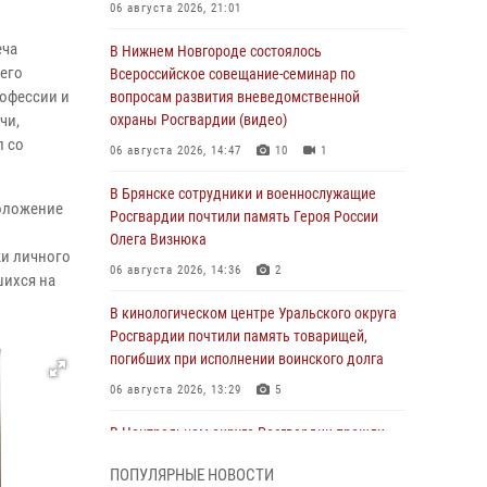
06 августа 2026, 21:01
еча
В Нижнем Новгороде состоялось
его
Всероссийское совещание-семинар по
рофессии и
вопросам развития вневедомственной
чи,
охраны Росгвардии (видео)
л со
06 августа 2026, 14:47
10
1
В Брянске сотрудники и военнослужащие
положение
Росгвардии почтили память Героя России
Олега Визнюка
ки личного
06 августа 2026, 14:36
2
шихся на
В кинологическом центре Уральского округа
Росгвардии почтили память товарищей,
погибших при исполнении воинского долга
06 августа 2026, 13:29
5
В Центральном округе Росгвардии прошли
мероприятия к 108‑летию генерала армии
ПОПУЛЯРНЫЕ НОВОСТИ
И.К. Яковлева