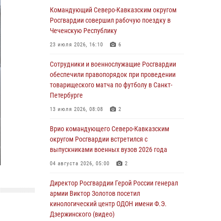
Росгвардии встретились с участником
Командующий Северо-Кавказским округом
патриотического проекта «Дорогой
Росгвардии совершил рабочую поездку в
Ломоносова — дорогой к Победе в СВО»
Чеченскую Республику
(видео)
23 июля 2026, 16:10
6
08 августа 2026, 07:00
2
1
Сотрудники и военнослужащие Росгвардии
Росгвардейцы обеспечили безопасность
обеспечили правопорядок при проведении
«Поезда Победы» в Кузбассе
товарищеского матча по футболу в Санкт-
Петербурге
08 августа 2026, 07:00
13 июля 2026, 08:08
2
В Москве росгвардейцы оказали помощь
медикам и девушке с ограниченными
Врио командующего Северо-Кавказским
возможностями здоровья (видео)
округом Росгвардии встретился с
выпускниками военных вузов 2026 года
08 августа 2026, 06:32
1
04 августа 2026, 05:00
2
Спецназ Росгвардии в Марий Эл почтил
память товарища на тактическом турнире
Директор Росгвардии Герой России генерал
(видео)
армии Виктор Золотов посетил
кинологический центр ОДОН имени Ф.Э.
08 августа 2026, 06:15
9
1
Дзержинского (видео)