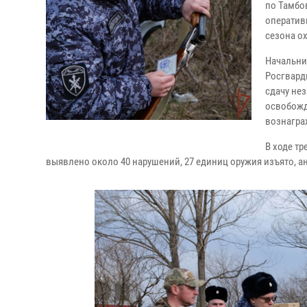
по Тамбо
оператив
сезона о
Начальни
Росгвард
сдачу не
освобожд
вознагра
В ходе т
выявлено около 40 нарушений, 27 единиц оружия изъято, а