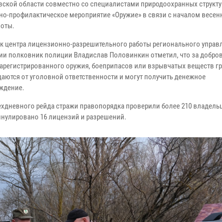
вской области совместно со специалистами природоохранных структу
но-профилактическое мероприятие «Оружие» в связи с началом весен
хоты.
к центра лицензионно-разрешительного работы регионального управ
ии полковник полиции Владислав Половинкин отметил, что за добро
зарегистрированного оружия, боеприпасов или взрывчатых веществ г
аются от уголовной ответственности и могут получить денежное
ждение.
рехдневного рейда стражи правопорядка проверили более 210 владель
ннулировано 16 лицензий и разрешений.