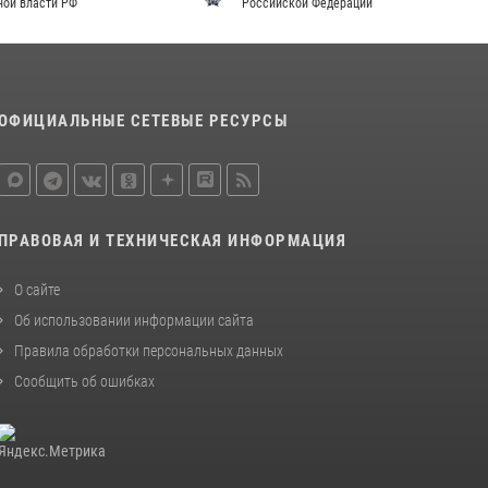
Российской Федерации
законодательства (видео)
30 июля 2026, 08:00
1
В Челябинске росгвардейцы задержали
злоумышленников, напавших на бригаду
ОФИЦИАЛЬНЫЕ СЕТЕВЫЕ РЕСУРСЫ
скорой помощи (видео)
14 июля 2026, 12:20
1
Состоялась рабочая встреча директора
Росгвардии Героя России генерала армии
ПРАВОВАЯ И ТЕХНИЧЕСКАЯ ИНФОРМАЦИЯ
Виктора Золотова с заместителем
полномочного представителя Президента
О сайте
Российской Федерации в Северо-Кавказском
Об использовании информации сайта
федеральном округе Виталием Кузнецовым
Правила обработки персональных данных
30 июля 2026, 15:35
4
Сообщить об ошибках