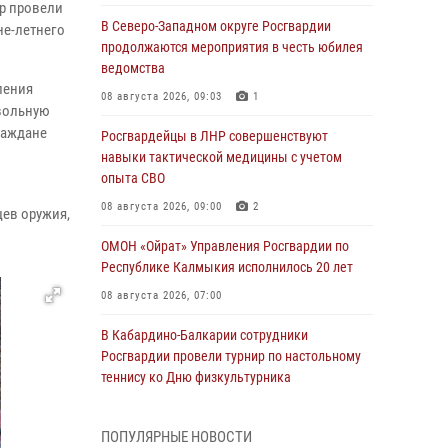
р провели
В Северо-Западном округе Росгвардии
не-летнего
продолжаются мероприятия в честь юбилея
ведомства
ления
08 августа 2026, 09:03
1
вольную
раждане
Росгвардейцы в ЛНР совершенствуют
навыки тактической медицины с учетом
опыта СВО
08 августа 2026, 09:00
2
цев оружия,
ОМОН «Ойрат» Управления Росгвардии по
Республике Калмыкия исполнилось 20 лет
08 августа 2026, 07:00
В Кабардино-Балкарии сотрудники
Росгвардии провели турнир по настольному
теннису ко Дню физкультурника
08 августа 2026, 07:00
ПОПУЛЯРНЫЕ НОВОСТИ
Военнослужащие Софринской бригады