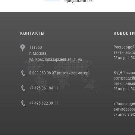
Официальный сайт
Феде
КОНТАКТЫ
НОВОСТ
Росгвардей
111250
тактической
г. Москва,
08 августа 20
ул. Красноказарменная, д. 9а
В ДНР выпо
8 800 350 08 97 (автоинформатор)
росгвардей
региональны
+7 495 361 84 11
08 августа 20
+7 495 622 39 11
«Росгвардия
антитеррори
07 августа 20