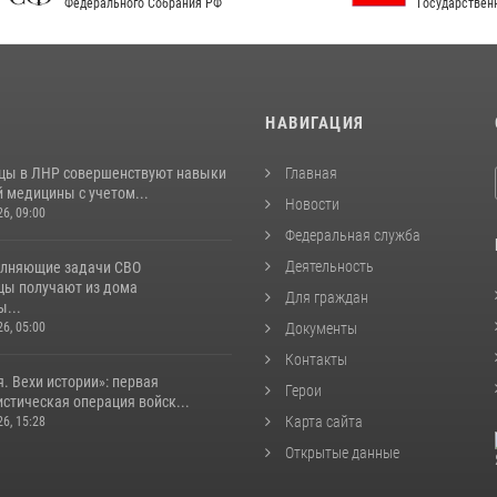
рального Собрания РФ
Государственной власти РФ
И
НАВИГАЦИЯ
цы в ЛНР совершенствуют навыки
Главная
 медицины с учетом...
Новости
26, 09:00
Федеральная служба
Деятельность
лняющие задачи СВО
цы получают из дома
Для граждан
...
26, 05:00
Документы
Контакты
. Вехи истории»: первая
Герои
стическая операция войск...
Карта сайта
26, 15:28
Открытые данные