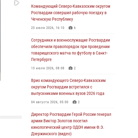
Спецназ Росгвардии в Марий Эл почтил
Командующий Северо-Кавказским округом
память товарища на тактическом турнире
Росгвардии совершил рабочую поездку в
(видео)
Чеченскую Республику
08 августа 2026, 06:15
9
1
23 июля 2026, 16:10
6
День физкультурника в Уральском округе
Сотрудники и военнослужащие Росгвардии
Росгвардии отметили турнирами, мастер-
обеспечили правопорядок при проведении
классами и легкоатлетическими забегами
товарищеского матча по футболу в Санкт-
Петербурге
08 августа 2026, 06:03
9
13 июля 2026, 08:08
2
Кинологи Росгвардии со всей страны
приступили к новому курсу подготовки на
Врио командующего Северо-Кавказским
Урале
округом Росгвардии встретился с
выпускниками военных вузов 2026 года
08 августа 2026, 05:00
3
04 августа 2026, 05:00
2
В ДНР выполняющие задачи СВО
росгвардейцы получают из дома
Директор Росгвардии Герой России генерал
региональные газеты и поддержку земляков
армии Виктор Золотов посетил
кинологический центр ОДОН имени Ф.Э.
08 августа 2026, 05:00
Дзержинского (видео)