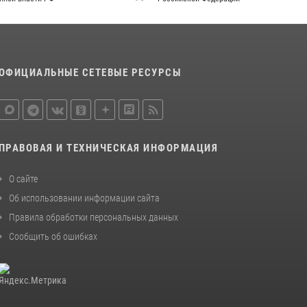
законодательства (видео)
30 июля 2026, 08:00
1
В Челябинске росгвардейцы задержали
ОФИЦИАЛЬНЫЕ СЕТЕВЫЕ РЕСУРСЫ
злоумышленников, напавших на бригаду
скорой помощи (видео)
14 июля 2026, 12:20
1
Состоялась рабочая встреча директора
ПРАВОВАЯ И ТЕХНИЧЕСКАЯ ИНФОРМАЦИЯ
Росгвардии Героя России генерала армии
Виктора Золотова с заместителем
О сайте
полномочного представителя Президента
Российской Федерации в Северо-Кавказском
Об использовании информации сайта
федеральном округе Виталием Кузнецовым
Правила обработки персональных данных
30 июля 2026, 15:35
4
Сообщить об ошибках