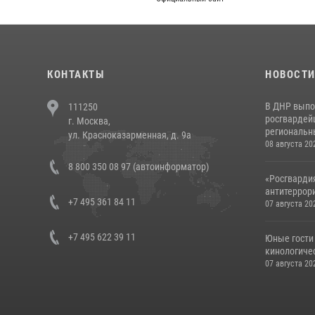
КОНТАКТЫ
НОВОСТ
В ДНР выпо
111250
росгвардей
г. Москва,
региональны
ул. Красноказарменная, д. 9а
08 августа 20
8 800 350 08 97 (автоинформатор)
«Росгвардия
антитеррори
+7 495 361 84 11
07 августа 20
+7 495 622 39 11
Юные гости 
кинологичес
07 августа 20