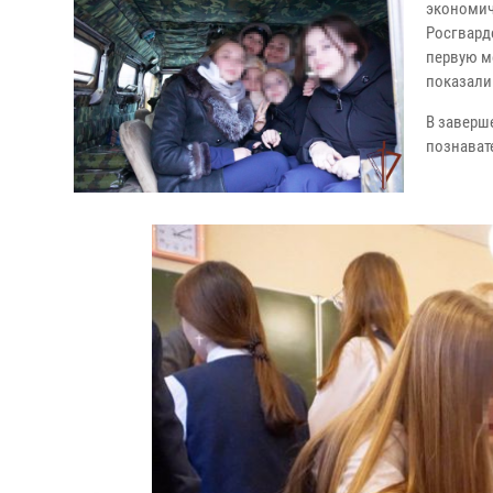
экономич
Росгвард
первую м
показали
В заверш
познават