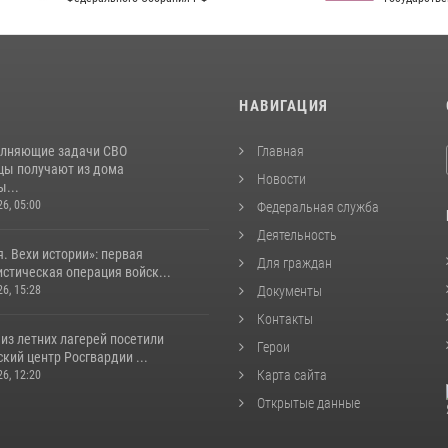
И
НАВИГАЦИЯ
лняющие задачи СВО
Главная
цы получают из дома
Новости
...
26, 05:00
Федеральная служба
Деятельность
. Вехи истории»: первая
Для граждан
стическая операция войск...
26, 15:28
Документы
Контакты
из летних лагерей посетили
Герои
кий центр Росгвардии ...
Карта сайта
26, 12:20
Открытые данные