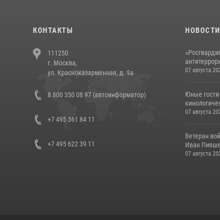
КОНТАКТЫ
НОВОСТ
«Росгвардия
111250
антитеррори
г. Москва,
07 августа 20
ул. Красноказарменная, д. 9а
Юные гости 
8 800 350 08 97 (автоинформатор)
кинологичес
07 августа 20
+7 495 361 84 11
Ветеран во
+7 495 622 39 11
Иван Пияшев
07 августа 20