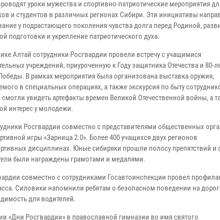
проводят уроки мужества и спортивно-патриотические мероприятия дл
ов и студентов в различных регионах Сибири. Эти инициативы напра
ание у подрастающего поколения чувства долга перед Родиной, разв
ой подготовки и укрепление патриотического духа.
лике Алтай сотрудники Росгвардии провели встречу с учащимися
тельных учреждений, приуроченную к Году защитника Отечества и 80-
Победы. В рамках мероприятия была организована выставка оружия,
емого в специальных операциях, а также экскурсия по быту сотрудни
 смогли увидеть артефакты времен Великой Отечественной войны, а т
ой интерес у молодежи.
рудники Росгвардии совместно с представителями общественных орг
тивной игры «Зарница 2.0». Более 400 учащихся двух регионов
ртивных дисциплинах. Юные сибиряки прошли полосу препятствий и 
тели были награждены грамотами и медалями.
гвардии совместно с сотрудниками Госавтоинспекции провел профила
ласса. Силовики напомнили ребятам о безопасном поведении на дорог
димость для водителей.
ии «Дни Росгвардии» в православной гимназии во имя святого