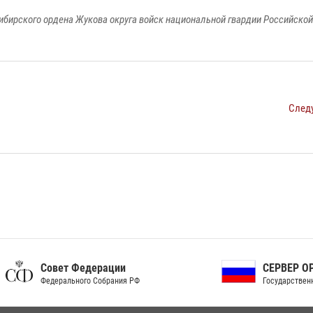
ибирского ордена Жукова округа войск национальной гвардии Российско
След
ет Федерации
СЕРВЕР ОРГАНОВ
рального Собрания РФ
Государственной власти РФ