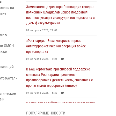
я
Заместитель директора Росгвардии генерал-
влены на
полковник Владислав Ершов поздравил
итие
военнослужащих и сотрудников ведомства с
Днем физкультурника
07 августа 2026, 21:01
летию
«Росгвардия. Вехи истории»: первая
ков ОМОН.
антитеррористическая операция войск
акже
правопорядка
07 августа 2026, 15:28
1
анизаций
В Башкортостане при силовой поддержке
спецназа Росгвардии пресечена
отработали
противоправная деятельность, связанная с
пропагандой терроризма (видео)
ктическое
07 августа 2026, 13:30
1
е и
В Югре при содействии спецназа Росгвардии
пресечено более 180 нарушений
ПОПУЛЯРНЫЕ НОВОСТИ
миграционного законодательства