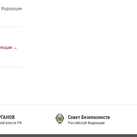
законодательства (видео)
й Федерации
30 июля 2026, 08:00
1
В Челябинске росгвардейцы задержали
злоумышленников, напавших на бригаду
скорой помощи (видео)
ующая →
14 июля 2026, 12:20
1
В Росгвардии прошла военно-научная
конференция по обобщению боевого опыта
08 июля 2026, 07:01
Совет Безопасности
Российской Федерации