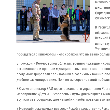
активно 
школьник
формиров
физическ
В Респуб
образова
Великой 
использу
Учащиеся
пообщаться с кинологом и его собакой, что вызвало больш
В Томской и Кемеровской областях военнослужащие и сот
организовали и провели муниципальные этапы военно-спор
продемонстрировали свои навыки в различных военно-спо
учебное разминирование. По итогам соревнований победи
В Омске инспектор ВАИ территориального управления Рос
мероприятие «Детям – безопасный путь» для учащихся 4 к
вручили светоотражающие наклейки, чтобы повысить их ви
В Новосибирске рамках всероссийской ведомственной акц