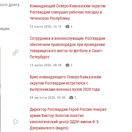
кого долга
Командующий Северо-Кавказским округом
07 августа 2026, 12:54
Росгвардии совершил рабочую поездку в
Тонувшего ребенка спас росгвардеец в
Чеченскую Республику
Краснодарском крае
23 июля 2026, 16:10
6
рации.
07 августа 2026, 12:37
Сотрудники и военнослужащие Росгвардии
Юные гости из летних лагерей посетили
обеспечили правопорядок при проведении
кинологический центр Росгвардии (видео)
товарищеского матча по футболу в Санкт-
Петербурге
07 августа 2026, 12:20
3
1
13 июля 2026, 08:08
2
Представители ФСБ России по Уральскому
округу Росгвардии и ветераны военной
Врио командующего Северо-Кавказским
контрразведки почтили память Николая
округом Росгвардии встретился с
Кузнецова
выпускниками военных вузов 2026 года
07 августа 2026, 12:00
4
04 августа 2026, 05:00
2
Ветеран войск правопорядка генерал-майор
Директор Росгвардии Герой России генерал
Иван Пияшев – герой выпуска «Легенды
армии Виктор Золотов посетил
армии с Александром Маршалом»
кинологический центр ОДОН имени Ф.Э.
Дзержинского (видео)
07 августа 2026, 12:00