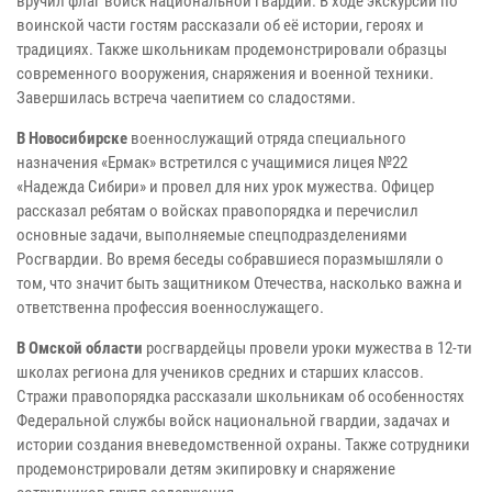
вручил флаг войск национальной гвардии. В ходе экскурсии по
воинской части гостям рассказали об её истории, героях и
традициях. Также школьникам продемонстрировали образцы
современного вооружения, снаряжения и военной техники.
Завершилась встреча чаепитием со сладостями.
В Новосибирске
военнослужащий отряда специального
назначения «Ермак» встретился с учащимися лицея №22
«Надежда Сибири» и провел для них урок мужества. Офицер
рассказал ребятам о войсках правопорядка и перечислил
основные задачи, выполняемые спецподразделениями
Росгвардии. Во время беседы собравшиеся поразмышляли о
том, что значит быть защитником Отечества, насколько важна и
ответственна профессия военнослужащего.
В Омской области
росгвардейцы провели уроки мужества в 12-ти
школах региона для учеников средних и старших классов.
Стражи правопорядка рассказали школьникам об особенностях
Федеральной службы войск национальной гвардии, задачах и
истории создания вневедомственной охраны. Также сотрудники
продемонстрировали детям экипировку и снаряжение