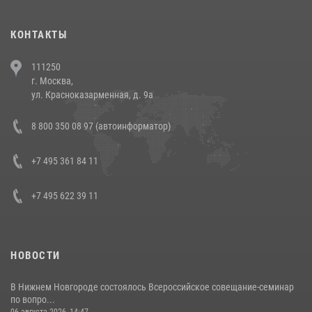
(видео)
30 июля 2026, 08:00
1
КОНТАКТЫ
В Челябинске росгвардейцы задержали злоумышленников,
111250
напавших на бригаду скорой помощи (видео)
г. Москва,
14 июля 2026, 12:20
1
ул. Красноказарменная, д. 9а
В Росгвардии прошла военно-научная конференция по обобщению
8 800 350 08 97 (автоинформатор)
боевого опыта
08 июля 2026, 07:01
+7 495 361 84 11
+7 495 622 39 11
НОВОСТИ
В Нижнем Новгороде состоялось Всероссийское совещание-семинар
по вопро...
06 августа 2026, 14:47