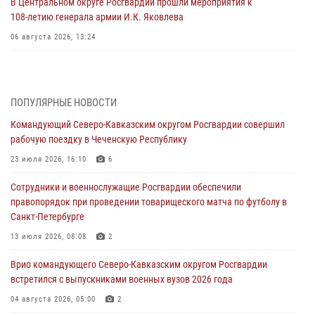
В Центральном округе Росгвардии прошли мероприятия к
108‑летию генерала армии И.К. Яковлева
06 августа 2026, 13:24
Росгвардейцы задержали мужчину, открывшего стрельбу в
Подмосковье (видео)
06 августа 2026, 12:35
1
ПОПУЛЯРНЫЕ НОВОСТИ
Командующий Северо-Кавказским округом Росгвардии совершил
Росгвардейцы провели выставку вооружения для участников сбора
рабочую поездку в Чеченскую Республику
«Гвардеец» в Пензе (видео)
23 июля 2026, 16:10
6
06 августа 2026, 12:00
2
1
Сотрудники и военнослужащие Росгвардии обеспечили
В Курске росгвардейцы приняли участие в митинге, посвященном
правопорядок при проведении товарищеского матча по футболу в
второй годовщине вторжения ВСУ на территорию области
Санкт-Петербурге
06 августа 2026, 11:56
4
13 июля 2026, 08:08
2
В Санкт-Петербурге наряд Росгвардии задержал правонарушителя,
Врио командующего Северо-Кавказским округом Росгвардии
угрожавшего подростку травматическим пистолетом
встретился с выпускниками военных вузов 2026 года
06 августа 2026, 11:33
1
04 августа 2026, 05:00
2
В Зауралье при содействии СОБР Росгвардии ликвидирована