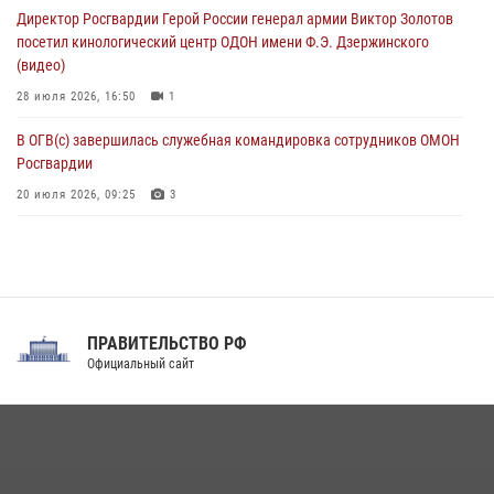
Директор Росгвардии Герой России генерал армии Виктор Золотов
крупная нарколаборатория
посетил кинологический центр ОДОН имени Ф.Э. Дзержинского
06 августа 2026, 11:27
(видео)
28 июля 2026, 16:50
1
В ОГВ(с) завершилась служебная командировка сотрудников ОМОН
Росгвардии
20 июля 2026, 09:25
3
Директор Росгвардии Герой России генерал армии Виктор Золотов
поздравил специалистов подразделений тыла с профессиональным
праздником
31 июля 2026, 21:01
ПРАВИТЕЛЬСТВО РФ
Праздник «Один день с Росгвардией» к 105-летию Центрального
Официальный сайт
округа прошел на Поклонной горе
18 июля 2026, 13:43
15
1
При силовой поддержке СОБР Росгвардии в Иркутской области
повели рейды по соблюдению миграционного законодательства