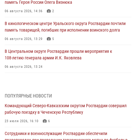
память Героя России Олега Визнюка
06 августа 2026, 14:36
2
В кинологическом центре Уральского округа Росгвардии почтили
память товарищей, погибших при исполнении воинского долга
06 августа 2026, 13:29
5
В Центральном округе Росгвардии прошли мероприятия к
108‑летию генерала армии И.К. Яковлева
06 августа 2026, 13:24
Росгвардейцы задержали мужчину, открывшего стрельбу в
Подмосковье (видео)
06 августа 2026, 12:35
1
ПОПУЛЯРНЫЕ НОВОСТИ
Командующий Северо-Кавказским округом Росгвардии совершил
Росгвардейцы провели выставку вооружения для участников сбора
рабочую поездку в Чеченскую Республику
«Гвардеец» в Пензе (видео)
23 июля 2026, 16:10
6
06 августа 2026, 12:00
2
1
Сотрудники и военнослужащие Росгвардии обеспечили
В Курске росгвардейцы приняли участие в митинге, посвященном
правопорядок при проведении товарищеского матча по футболу в