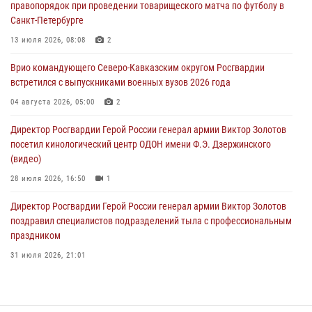
правопорядок при проведении товарищеского матча по футболу в
Санкт-Петербурге
В Кузбассе росгвардейцы помогли вернуть горожанке пропавшую
мать
13 июля 2026, 08:08
2
09 августа 2026, 07:00
Врио командующего Северо-Кавказским округом Росгвардии
встретился с выпускниками военных вузов 2026 года
В Ульяновске росгвардейцы присоединились к донорской акции
(видео)
04 августа 2026, 05:00
2
09 августа 2026, 06:15
2
1
Директор Росгвардии Герой России генерал армии Виктор Золотов
посетил кинологический центр ОДОН имени Ф.Э. Дзержинского
(видео)
28 июля 2026, 16:50
1
Директор Росгвардии Герой России генерал армии Виктор Золотов
поздравил специалистов подразделений тыла с профессиональным
праздником
31 июля 2026, 21:01
В ОГВ(с) завершилась служебная командировка сотрудников ОМОН
Росгвардии