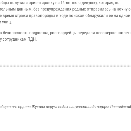
ейцы получили ориентировку на 14-летнюю девушку, которая, по
тельным данным, без предупреждения родных отправилась на ночную 
ее время стражи правопорядка в ходе поисков обнаружили её на одной
х улиц.
в безопасность подростка, росгвардейцы передали несовершенноле
у сотрудникам ПДН.
ибирского ордена Жукова округа войск национальной гвардии Российско