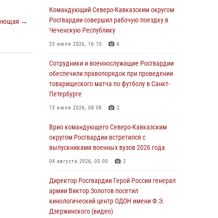
Росгвардии почтили память Героя России
Командующий Северо-Кавказским округом
Олега Визнюка
Росгвардии совершил рабочую поездку в
ующая →
Чеченскую Республику
06 августа 2026, 14:36
2
23 июля 2026, 16:10
6
В кинологическом центре Уральского округа
Росгвардии почтили память товарищей,
Сотрудники и военнослужащие Росгвардии
погибших при исполнении воинского долга
обеспечили правопорядок при проведении
товарищеского матча по футболу в Санкт-
06 августа 2026, 13:29
5
Петербурге
В Центральном округе Росгвардии прошли
13 июля 2026, 08:08
2
мероприятия к 108‑летию генерала армии
И.К. Яковлева
Врио командующего Северо-Кавказским
округом Росгвардии встретился с
06 августа 2026, 13:24
выпускниками военных вузов 2026 года
Росгвардейцы задержали мужчину,
04 августа 2026, 05:00
2
открывшего стрельбу в Подмосковье (видео)
Директор Росгвардии Герой России генерал
06 августа 2026, 12:35
1
армии Виктор Золотов посетил
Росгвардейцы провели выставку вооружения
кинологический центр ОДОН имени Ф.Э.
для участников сбора «Гвардеец» в Пензе
Дзержинского (видео)