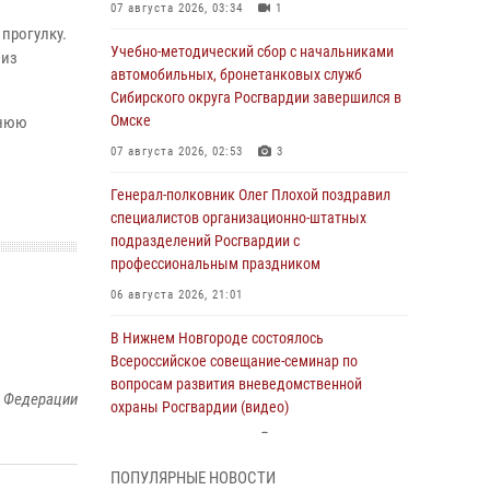
07 августа 2026, 03:34
1
прогулку.
Учебно-методический сбор с начальниками
 из
автомобильных, бронетанковых служб
Сибирского округа Росгвардии завершился в
Омске
тнюю
07 августа 2026, 02:53
3
Генерал-полковник Олег Плохой поздравил
специалистов организационно-штатных
подразделений Росгвардии с
профессиональным праздником
06 августа 2026, 21:01
В Нижнем Новгороде состоялось
Всероссийское совещание-семинар по
вопросам развития вневедомственной
й Федерации
охраны Росгвардии (видео)
06 августа 2026, 14:47
10
1
ПОПУЛЯРНЫЕ НОВОСТИ
В Брянске сотрудники и военнослужащие