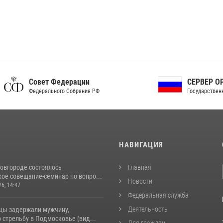
ет Федерации
СЕРВЕР ОРГАНОВ
рального Собрания РФ
Государственной власти РФ
И
НАВИГАЦИЯ
овгороде состоялось
Главная
ое совещание-семинар по вопро...
Новости
26, 14:47
Федеральная служба
Деятельность
цы задержали мужчину,
стрельбу в Подмосковье (вид...