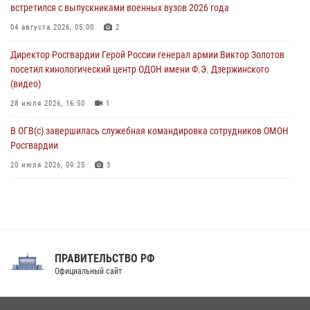
08 августа 2026, 07:00
встретился с выпускниками военных вузов 2026 года
Военнослужащие Софринской бригады Росгвардии встретились с
04 августа 2026, 05:00
2
участником патриотического проекта «Дорогой Ломоносова —
Директор Росгвардии Герой России генерал армии Виктор Золотов
дорогой к Победе в СВО» (видео)
посетил кинологический центр ОДОН имени Ф.Э. Дзержинского
08 августа 2026, 07:00
2
1
(видео)
28 июля 2026, 16:50
1
В ОГВ(с) завершилась служебная командировка сотрудников ОМОН
Росгвардии
20 июля 2026, 09:25
3
Директор Росгвардии Герой России генерал армии Виктор Золотов
поздравил специалистов подразделений тыла с профессиональным
праздником
31 июля 2026, 21:01
ПРАВИТЕЛЬСТВО РФ
Праздник «Один день с Росгвардией» к 105-летию Центрального
Официальный сайт
округа прошел на Поклонной горе
18 июля 2026, 13:43
15
1