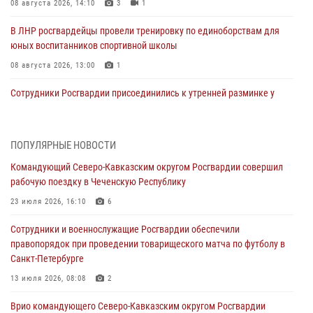
08 августа 2026, 14:10
3
1
В ЛНР росгвардейцы провели тренировку по единоборствам для
юных воспитанников спортивной школы
08 августа 2026, 13:00
1
Сотрудники Росгвардии присоединились к утренней разминке у
стен музея истории космонавтики в Калуге
08 августа 2026, 09:29
2
ПОПУЛЯРНЫЕ НОВОСТИ
В Северо-Западном округе Росгвардии продолжаются мероприятия
Командующий Северо-Кавказским округом Росгвардии совершил
в честь юбилея ведомства
рабочую поездку в Чеченскую Республику
08 августа 2026, 09:03
1
23 июля 2026, 16:10
6
Росгвардейцы в ЛНР совершенствуют навыки тактической
Сотрудники и военнослужащие Росгвардии обеспечили
медицины с учетом опыта СВО
правопорядок при проведении товарищеского матча по футболу в
08 августа 2026, 09:00
2
Санкт-Петербурге
В Кабардино-Балкарии сотрудники Росгвардии провели турнир по
13 июля 2026, 08:08
2
настольному теннису ко Дню физкультурника
Врио командующего Северо-Кавказским округом Росгвардии