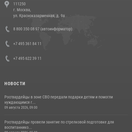
111250
напавших на бригаду скорой помощи (видео)
г. Москва,
14 июля 2026, 12:20
1
ул. Красноказарменная, д. 9а
Состоялась рабочая встреча директора Росгвардии Героя России
8 800 350 08 97 (автоинформатор)
генерала армии Виктора Золотова с заместителем полномочного
представителя Президента Российской Федерации в Северо-
Кавказском федеральном округе Виталием Кузнецовым
+7 495 361 84 11
30 июля 2026, 15:35
4
+7 495 622 39 11
НОВОСТИ
Росгвардейцы в зоне СВО передали подарки детям и помогли
нуждающимся г...
09 августа 2026, 09:00
Росгвардейцы провели занятие по стрелковой подготовке для
воспитаннико...