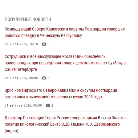
09 августа 2026, 05:00
Росгвардейцы провели занятие по стрелковой подготовке для
ПОПУЛЯРНЫЕ НОВОСТИ
воспитанников Центра детского, юношеского туризма и
Командующий Северо-Кавказским округом Росгвардии совершил
краеведения Луганской Народной Республики
рабочую поездку в Чеченскую Республику
09 августа 2026, 05:00
23 июля 2026, 16:10
6
Всероссийская ведомственная акции «Каникулы с Росгвардией
Сотрудники и военнослужащие Росгвардии обеспечили
проходит в Сибири
правопорядок при проведении товарищеского матча по футболу в
09 августа 2026, 04:00
5
Санкт-Петербурге
Росгвардейцы провели патриотическое занятие для детей на
13 июля 2026, 08:08
2
Поклонной горе в Москве (видео)
Врио командующего Северо-Кавказским округом Росгвардии
08 августа 2026, 14:10
3
1
встретился с выпускниками военных вузов 2026 года
В ЛНР росгвардейцы провели тренировку по единоборствам для
04 августа 2026, 05:00
2
юных воспитанников спортивной школы
Директор Росгвардии Герой России генерал армии Виктор Золотов
08 августа 2026, 13:00
1
посетил кинологический центр ОДОН имени Ф.Э. Дзержинского
(видео)