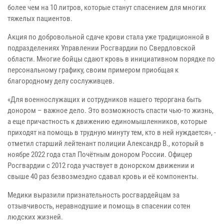
более чем на 10 литров, которые станут спасением для многих
тяжелых пациентов.
Акция по добровольной сдаче крови стала уже традиционной в
подразделениях Управлении Росгвардии по Свердловской
области. Многие бойцы сдают кровь в инициативном порядке по
персональному графику, своим примером приобщая к
благородному делу сослуживцев.
«Для военнослужащих и сотрудников нашего тероргана быть
донором – важное дело. Это возможность спасти чью-то жизнь,
а еще причастность к движению единомышленников, которые
приходят на помощь в трудную минуту тем, кто в ней нуждается», -
отметил старший лейтенант полиции Александр В., который в
ноябре 2022 года стал Почётным донором России. Офицер
Росгвардии с 2012 года участвует в донорском движении и
свыше 40 раз безвозмездно сдавал кровь и её компоненты.
Медики выразили признательность росгвардейцам за
отзывчивость, неравнодушие и помощь в спасении сотен
людских жизней.